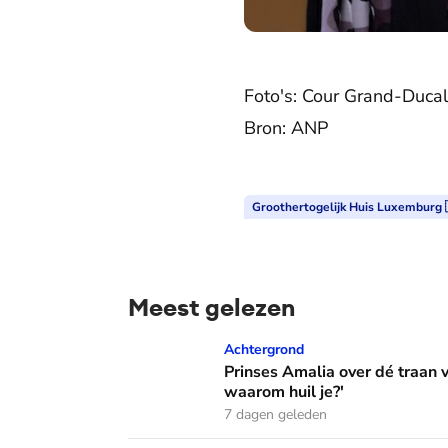
Foto's: Cour Grand-Duc
Bron: ANP
Groothertogelijk Huis Luxemburg 
Meest gelezen
Prinses Amalia over dé traan van haar moed
Achtergrond
Prinses Amalia over dé traan
waarom huil je?'
7 dagen geleden