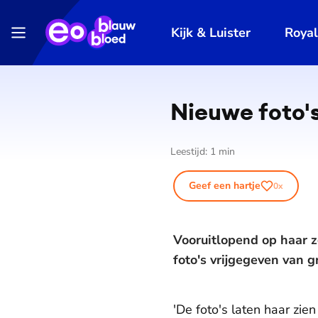
Kijk & Luister
Roya
Nieuwe foto's
Leestijd:
1
min
Geef een hartje
0
x
Vooruitlopend op haar z
foto's vrijgegeven van g
'De foto's laten haar zie