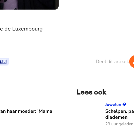
ale de Luxembourg
Deel dit artikel:
🇱🇺
Lees ook
er: 'Mama waarom huil je?'
Schelpen, parels en bloem
Juwelen 💎
 van haar moeder: 'Mama
Schelpen, pa
diademen
23 uur geleden