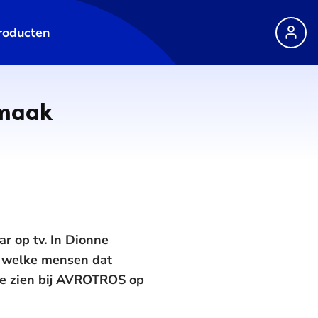
roducten
 maak
r op tv. In Dionne
m welke mensen dat
te zien bij AVROTROS op