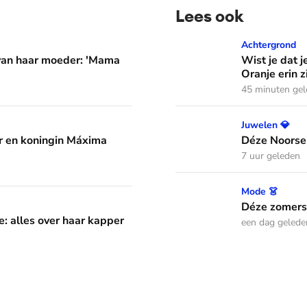
Lees ook
er: 'Mama waarom huil je?'
Wist je dat je aan de vlag 
Achtergrond
 van haar moeder: 'Mama
Wist je dat j
Oranje erin z
45 minuten ge
áxima leren van hun drie dochters
Déze Noorse tiara werd t
Juwelen 💎
 en koningin Máxima
Déze Noorse
7 uur geleden
Déze zomerse outfits droeg
Mode 👗
aar kapper en favoriete kapsels
Déze zomerse
e: alles over haar kapper
een dag gelede