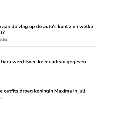
op de auto's kunt zien welke Oranje erin zit?
e aan de vlag op de auto's kunt zien welke
it?
leden
wee keer cadeau gegeven
 tiara werd twee keer cadeau gegeven
 koningin Máxima in juli
 outfits droeg koningin Máxima in juli
n