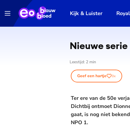
Kijk & Luister
Roya
Nieuwe serie
Leestijd:
2
min
Geef een hartje
0
x
Ter ere van de 50e verj
Dichtbij ontmoet Dionn
gaat, is nog niet beke
NPO 1.