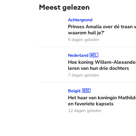
Meest gelezen
Prinses Amalia over dé traan van haar moed
Achtergrond
Prinses Amalia over dé traan
waarom huil je?'
5 dagen geleden
Hoe koning Willem-Alexander en koningin M
Nederland 🇳🇱
Hoe koning Willem-Alexander
leren van hun drie dochters
7 dagen geleden
Het haar van koningin Mathilde: alles over h
België 🇧🇪
Het haar van koningin Mathild
en favoriete kapsels
12 dagen geleden