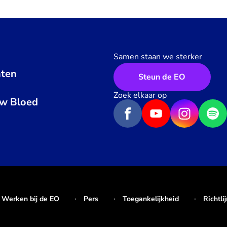
Samen staan we sterker
ten
Steun de EO
n
Zoek elkaar op
uw Bloed
Werken bij de EO
Pers
Toegankelijkheid
Richtli