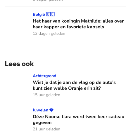
Het haar van koningin Mathilde: alles over haar kapper en fa
België 🇧🇪
Het haar van koningin Mathilde: alles over
haar kapper en favoriete kapsels
13 dagen geleden
Lees ook
Wist je dat je aan de vlag op de auto's kunt zien welke Oranj
Achtergrond
Wist je dat je aan de vlag op de auto's
kunt zien welke Oranje erin zit?
15 uur geleden
Déze Noorse tiara werd twee keer cadeau gegeven
Juwelen 💎
Déze Noorse tiara werd twee keer cadeau
gegeven
21 uur geleden