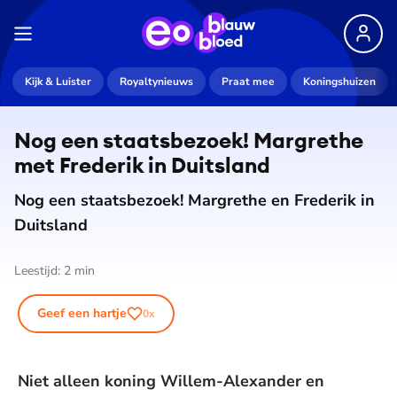
Kijk & Luister
Royaltynieuws
Praat mee
Koningshuizen
Nog een staatsbezoek! Margrethe
met Frederik in Duitsland
Nog een staatsbezoek! Margrethe en Frederik in
Duitsland
Leestijd:
2
min
Geef een hartje
0
x
Niet alleen koning Willem-Alexander en