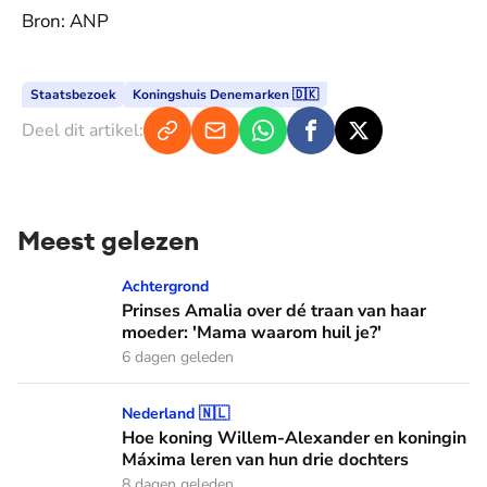
Bron: ANP
Staatsbezoek
Koningshuis Denemarken 🇩🇰
Deel dit artikel:
Meest gelezen
Prinses Amalia over dé traan van haar moeder: 'Mama waaro
Achtergrond
Prinses Amalia over dé traan van haar
moeder: 'Mama waarom huil je?'
6 dagen geleden
Hoe koning Willem-Alexander en koningin Máxima leren van
Nederland 🇳🇱
Hoe koning Willem-Alexander en koningin
Máxima leren van hun drie dochters
8 dagen geleden