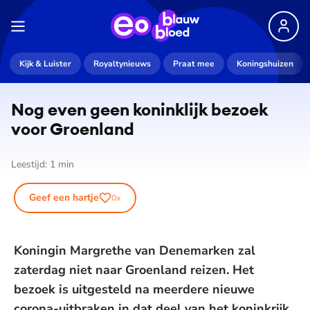
Kijk & Luister
Royaltynieuws
Praat mee
Koningshuizen
Nog even geen koninklijk bezoek
voor Groenland
Leestijd:
1
min
Geef een hartje
0
x
Koningin Margrethe van Denemarken zal
zaterdag niet naar Groenland reizen. Het
bezoek is uitgesteld na meerdere nieuwe
corona-uitbraken in dat deel van het koninkrijk,