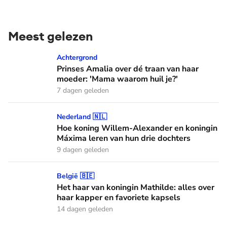
Meest gelezen
Prinses Amalia over dé traan van haar moeder: 'Mama waaro
Achtergrond
Prinses Amalia over dé traan van haar
moeder: 'Mama waarom huil je?'
7 dagen geleden
Hoe koning Willem-Alexander en koningin Máxima leren van
Nederland 🇳🇱
Hoe koning Willem-Alexander en koningin
Máxima leren van hun drie dochters
9 dagen geleden
Het haar van koningin Mathilde: alles over haar kapper en fa
België 🇧🇪
Het haar van koningin Mathilde: alles over
haar kapper en favoriete kapsels
14 dagen geleden