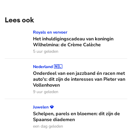
Lees ook
Het inhuldigingscadeau van koningin Wilhelmina: de Crème
Royals en vervoer
Het inhuldigingscadeau van koningin
Wilhelmina: de Crème Calèche
5 uur geleden
Onderdeel van een jazzband én racen met auto's: dit zijn de
Nederland 🇳🇱
Onderdeel van een jazzband én racen met
auto's: dit zijn de interesses van Pieter van
Vollenhoven
9 uur geleden
Schelpen, parels en bloemen: dit zijn de Spaanse diademen
Juwelen 💎
Schelpen, parels en bloemen: dit zijn de
Spaanse diademen
een dag geleden