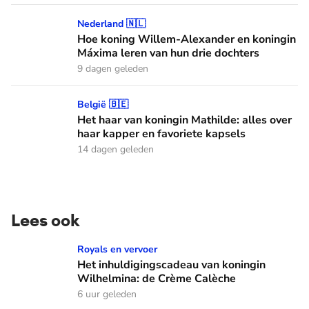
Hoe koning Willem-Alexander en koningin Máxima leren van
Nederland 🇳🇱
Hoe koning Willem-Alexander en koningin
Máxima leren van hun drie dochters
9 dagen geleden
Het haar van koningin Mathilde: alles over haar kapper en fa
België 🇧🇪
Het haar van koningin Mathilde: alles over
haar kapper en favoriete kapsels
14 dagen geleden
Lees ook
Het inhuldigingscadeau van koningin Wilhelmina: de Crème
Royals en vervoer
Het inhuldigingscadeau van koningin
Wilhelmina: de Crème Calèche
6 uur geleden