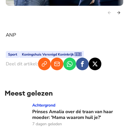
ANP
Sport
Koningshuis Verenigd Koninkrijk 🇬🇧
Deel dit artikel:
Meest gelezen
Prinses Amalia over dé traan van haar moeder: 'Mama waaro
Achtergrond
Prinses Amalia over dé traan van haar
moeder: 'Mama waarom huil je?'
7 dagen geleden