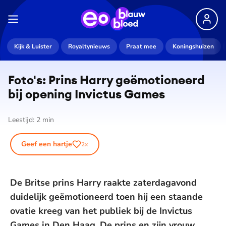
Kijk & Luister
Royaltynieuws
Praat mee
Koningshuizen
Foto's: Prins Harry ge­ë­mo­ti­o­neerd
bij opening Invictus Games
Leestijd:
2
min
Geef een hartje
2
x
De Britse prins Harry raakte zaterdagavond
duidelijk geëmotioneerd toen hij een staande
ovatie kreeg van het publiek bij de Invictus
Games in Den Haag. De prins en zijn vrouw