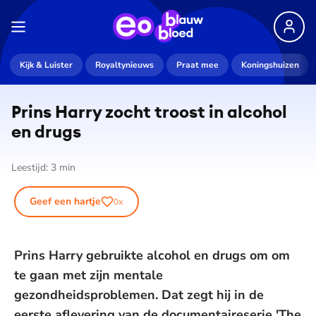
Kijk & Luister
Royaltynieuws
Praat mee
Koningshuizen
Prins Harry zocht troost in alcohol
en drugs
Leestijd:
3
min
Geef een hartje
0
x
Prins Harry gebruikte alcohol en drugs om om
te gaan met zijn mentale
gezondheidsproblemen. Dat zegt hij in de
eerste aflevering van de documentaireserie 'The