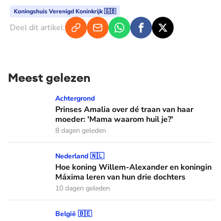
Koningshuis Verenigd Koninkrijk 🇬🇧
Deel dit artikel:
Meest gelezen
Prinses Amalia over dé traan van haar moeder: 'Mama waaro
Achtergrond
Prinses Amalia over dé traan van haar
moeder: 'Mama waarom huil je?'
8 dagen geleden
Hoe koning Willem-Alexander en koningin Máxima leren van
Nederland 🇳🇱
Hoe koning Willem-Alexander en koningin
Máxima leren van hun drie dochters
10 dagen geleden
Het haar van koningin Mathilde: alles over haar kapper en fa
België 🇧🇪