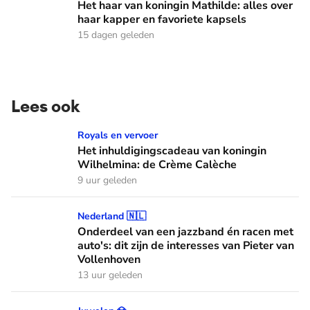
Het haar van koningin Mathilde: alles over
haar kapper en favoriete kapsels
15 dagen geleden
Lees ook
Het inhuldigingscadeau van koningin Wilhelmina: de Crème
Royals en vervoer
Het inhuldigingscadeau van koningin
Wilhelmina: de Crème Calèche
9 uur geleden
Onderdeel van een jazzband én racen met auto's: dit zijn de
Nederland 🇳🇱
Onderdeel van een jazzband én racen met
auto's: dit zijn de interesses van Pieter van
Vollenhoven
13 uur geleden