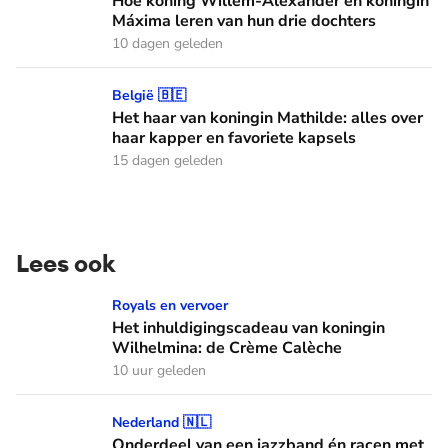
Hoe koning Willem-Alexander en koningin
Máxima leren van hun drie dochters
10 dagen geleden
Het haar van koningin Mathilde: alles over haar kapper en fa
België 🇧🇪
Het haar van koningin Mathilde: alles over
haar kapper en favoriete kapsels
15 dagen geleden
Lees ook
Het inhuldigingscadeau van koningin Wilhelmina: de Crème
Royals en vervoer
Het inhuldigingscadeau van koningin
Wilhelmina: de Crème Calèche
10 uur geleden
Onderdeel van een jazzband én racen met auto's: dit zijn de
Nederland 🇳🇱
Onderdeel van een jazzband én racen met