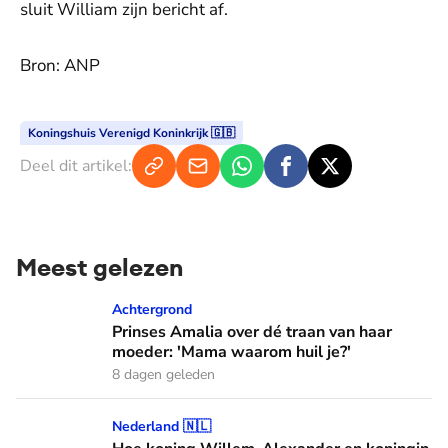
sluit William zijn bericht af.
Bron: ANP
Koningshuis Verenigd Koninkrijk 🇬🇧
Deel dit artikel:
Meest gelezen
Prinses Amalia over dé traan van haar moeder: 'Mama waaro
Achtergrond
Prinses Amalia over dé traan van haar
moeder: 'Mama waarom huil je?'
8 dagen geleden
Hoe koning Willem-Alexander en koningin Máxima leren van
Nederland 🇳🇱