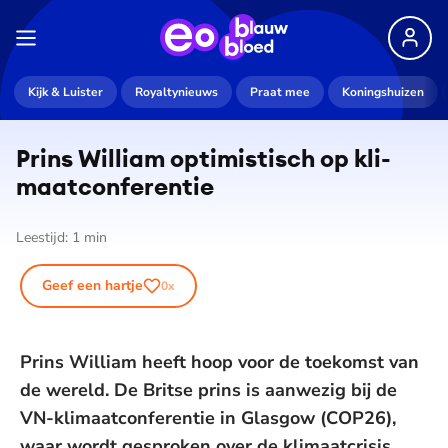
Kijk & Luister
Royaltynieuws
Praat mee
Koningshuizen
Prins William optimistisch op kli­
maat­con­fe­ren­tie
Leestijd:
1
min
Geef een hartje
0
x
Prins William heeft hoop voor de toekomst van
de wereld. De Britse prins is aanwezig bij de
VN-klimaatconferentie in Glasgow (COP26),
waar wordt gesproken over de klimaatcrisis.