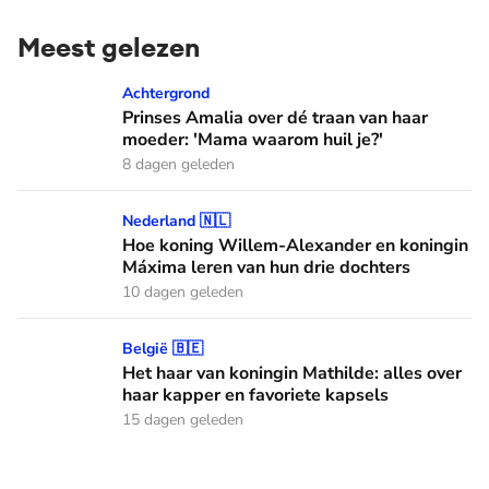
Meest gelezen
Prinses Amalia over dé traan van haar moeder: 'Mama waaro
Achtergrond
Prinses Amalia over dé traan van haar
moeder: 'Mama waarom huil je?'
8 dagen geleden
Hoe koning Willem-Alexander en koningin Máxima leren van
Nederland 🇳🇱
Hoe koning Willem-Alexander en koningin
Máxima leren van hun drie dochters
10 dagen geleden
Het haar van koningin Mathilde: alles over haar kapper en fa
België 🇧🇪
Het haar van koningin Mathilde: alles over
haar kapper en favoriete kapsels
15 dagen geleden