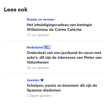
Lees ook
Het inhuldigingscadeau van koningin Wilhelmina: de Crème
Royals en vervoer
Het inhuldigingscadeau van koningin
Wilhelmina: de Crème Calèche
12 uur geleden
Onderdeel van een jazzband én racen met auto's: dit zijn de
Nederland 🇳🇱
Onderdeel van een jazzband én racen met
auto's: dit zijn de interesses van Pieter van
Vollenhoven
16 uur geleden
Schelpen, parels en bloemen: dit zijn de Spaanse diademen
Juwelen 💎
Schelpen, parels en bloemen: dit zijn de
Spaanse diademen
2 dagen geleden