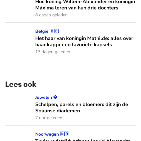
Hoe koning Willem-Alexander en koningin
Máxima leren van hun drie dochters
8 dagen geleden
Het haar van koningin Mathilde: alles over haar kapper en fa
België 🇧🇪
Het haar van koningin Mathilde: alles over
haar kapper en favoriete kapsels
13 dagen geleden
Lees ook
Schelpen, parels en bloemen: dit zijn de Spaanse diademen
Juwelen 💎
Schelpen, parels en bloemen: dit zijn de
Spaanse diademen
7 uur geleden
Thuiswedstrijd: prinses Ingrid Alexandra gaat in Oslo stude
Noorwegen 🇳🇴