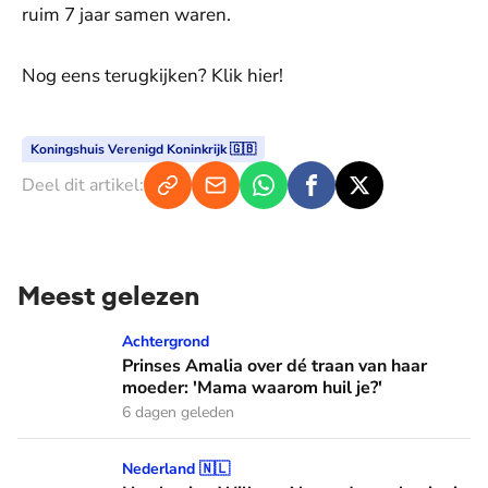
ruim 7 jaar samen waren.
Nog eens terugkijken? Klik hier!
Koningshuis Verenigd Koninkrijk 🇬🇧
Deel dit artikel:
Meest gelezen
Prinses Amalia over dé traan van haar moeder: 'Mama waaro
Achtergrond
Prinses Amalia over dé traan van haar
moeder: 'Mama waarom huil je?'
6 dagen geleden
Hoe koning Willem-Alexander en koningin Máxima leren van
Nederland 🇳🇱