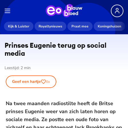
Kijk & Luister
Royaltynieuws
Praat mee
Koningshuizen
Prinses Eugenie terug op social
media
Leestijd:
2
min
Geef een hartje
0
x
Na twee maanden radiostilte heeft de Britse
prinses Eugenie weer van zich laten horen op
sociale media. Ze postte een oude foto van
zichzelf en haar echtgenoot Jack Brookbanks op