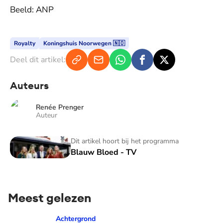
Beeld: ANP
Royalty
Koningshuis Noorwegen 🇳🇴
Deel dit artikel:
Auteurs
Renée Prenger
Auteur
Blauw Bloed - TV
Dit artikel hoort bij het programma
Blauw Bloed - TV
Meest gelezen
Prinses Amalia over dé traan van haar moeder: 'Mama waaro
Achtergrond