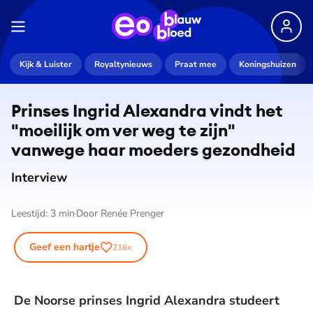
Kijk & Luister
Royaltynieuws
Praat mee
Koningshuizen
Prinses Ingrid Alexandra vindt het
"moeilijk om ver weg te zijn"
vanwege haar moeders gezondheid
Interview
Leestijd:
3
min
Door
Renée Prenger
Geef een hartje
216
x
De Noorse prinses Ingrid Alexandra studeert