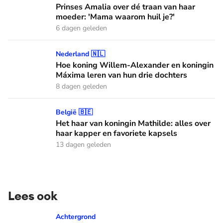
Prinses Amalia over dé traan van haar
moeder: 'Mama waarom huil je?'
6 dagen geleden
Hoe koning Willem-Alexander en koningin Máxima leren van
Nederland 🇳🇱
Hoe koning Willem-Alexander en koningin
Máxima leren van hun drie dochters
8 dagen geleden
Het haar van koningin Mathilde: alles over haar kapper en fa
België 🇧🇪
Het haar van koningin Mathilde: alles over
haar kapper en favoriete kapsels
13 dagen geleden
Lees ook
Wist je dat je aan de vlag op de auto's kunt zien welke Oranj
Achtergrond