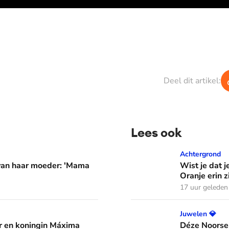
Deel dit artikel:
Lees ook
er: 'Mama waarom huil je?'
Wist je dat je aan de vlag 
Achtergrond
 van haar moeder: 'Mama
Wist je dat j
Oranje erin z
17 uur geleden
áxima leren van hun drie dochters
Déze Noorse tiara werd t
Juwelen 💎
 en koningin Máxima
Déze Noorse