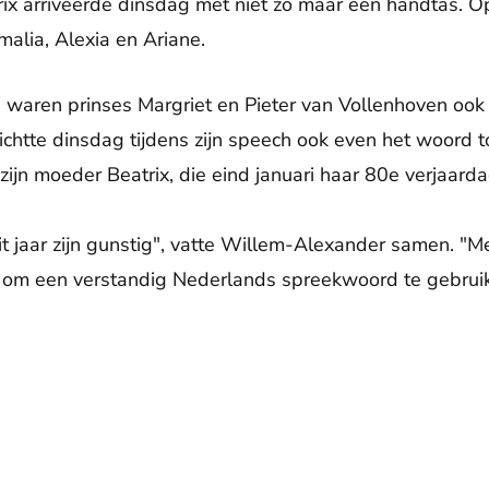
rix arriveerde dinsdag met niet zo maar een handtas. Op
malia, Alexia en Ariane.
 waren prinses Margriet en Pieter van Vollenhoven ook
chtte dinsdag tijdens zijn speech ook even het woord tot
zijn moeder Beatrix, die eind januari haar 80e verjaardag
dit jaar zijn gunstig", vatte Willem-Alexander samen. "
s, om een verstandig Nederlands spreekwoord te gebrui