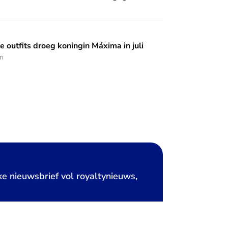
 koningin Máxima in juli
 outfits droeg koningin Máxima in juli
en
ke nieuwsbrief vol royaltynieuws,