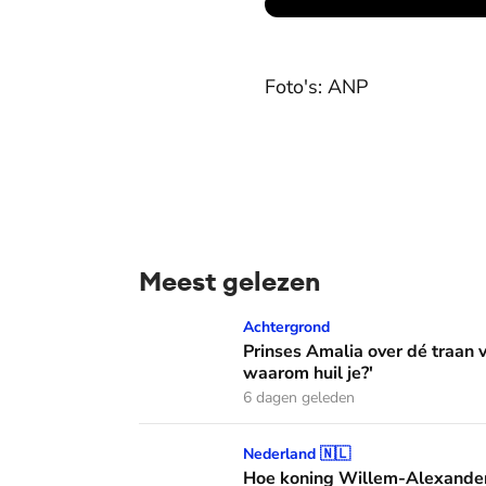
Foto's: ANP
Meest gelezen
Prinses Amalia over dé traan van haar moed
Achtergrond
Prinses Amalia over dé traan
waarom huil je?'
6 dagen geleden
Hoe koning Willem-Alexander en koningin M
Nederland 🇳🇱
Hoe koning Willem-Alexander