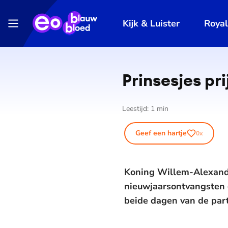
Kijk & Luister
Roya
Prinsesjes pr
Leestijd:
1
min
Geef een hartje
0
x
Koning Willem-Alexand
nieuwjaarsontvangsten 
beide dagen van de parti