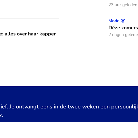
23 uur geleden
Déze zomerse outfits droeg
Mode 👗
aar kapper en favoriete kapsels
Déze zomerse
e: alles over haar kapper
2 dagen geled
ief. Je ontvangt eens in de twee weken een persoonlij
x.
Geef een hartje
0
x