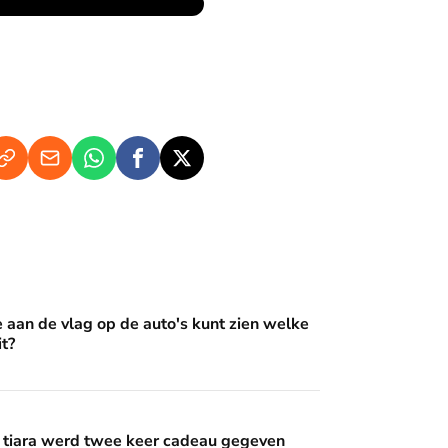
op de auto's kunt zien welke Oranje erin zit?
e aan de vlag op de auto's kunt zien welke
it?
wee keer cadeau gegeven
 tiara werd twee keer cadeau gegeven