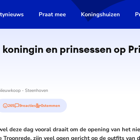
ltynieuws
Praat mee
Koningshuizen
P
 koningin en prinsessen op P
 Nieuwkoop - Steenhoven
265
9
reacties
0
stemmen
emojis
wel deze dag vooral draait om de opening van het ni
 Troonrede, zijn veel ogen gericht op de outfits van 