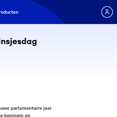
roducten
rinsjesdag
euwe parlementaire jaar
de koningin en