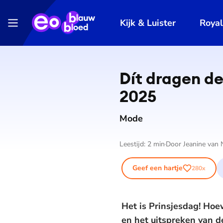
Kijk & Luister
Roya
Dít dragen de
2025
Mode
Leestijd:
2
min
Door
Jeanine van
Geef een hartje
280
x
Het is Prinsjesdag! Hoe
en het uitspreken van de