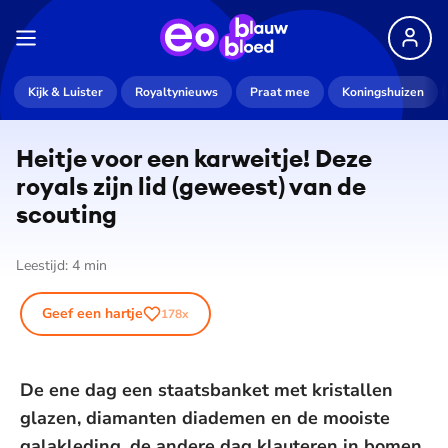
Kijk & Luister
Royaltynieuws
Praat mee
Koningshuizen
Heitje voor een karweitje! Deze
royals zijn lid (geweest) van de
scouting
Leestijd:
4
min
Geef een hartje
178
x
De ene dag een staatsbanket met kristallen
glazen, diamanten diademen en de mooiste
galakleding, de andere dag klauteren in bomen