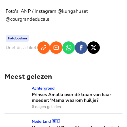
Foto's: ANP / Instagram @kungahuset
@courgrandeducale
Fotoboeken
Deel dit artikel:
Meest gelezen
Prinses Amalia over dé traan van haar moeder: 'Mama waaro
Achtergrond
Prinses Amalia over dé traan van haar
moeder: 'Mama waarom huil je?'
6 dagen geleden
Hoe koning Willem-Alexander en koningin Máxima leren van
Nederland 🇳🇱