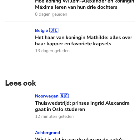
Hoe koning Willem-Alexander en koningin
Máxima leren van hun drie dochters
8 dagen geleden
Het haar van koningin Mathilde: alles over haar kapper en fa
België 🇧🇪
Het haar van koningin Mathilde: alles over
haar kapper en favoriete kapsels
13 dagen geleden
Lees ook
Thuiswedstrijd: prinses Ingrid Alexandra gaat in Oslo stude
Noorwegen 🇳🇴
Thuiswedstrijd: prinses Ingrid Alexandra
gaat in Oslo studeren
12 minuten geleden
Wist je dat je aan de vlag op de auto's kunt zien welke Oranj
Achtergrond
Wist je dat je aan de vlag op de auto's