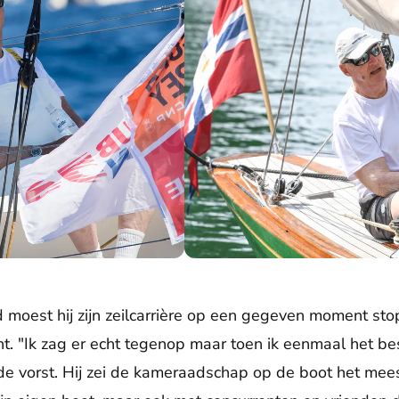
zeilwedstrijd op Mallorca (2019).
Koning Harald tijdens een zeilwedstrij
moest hij zijn zeilcarrière op een gegeven moment stop
ht. "Ik zag er echt tegenop maar toen ik eenmaal het b
de vorst. Hij zei de kameraadschap op de boot het mee