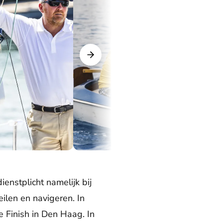
 The Ocean Race (2023).
Prins Willem-Alexander, prins Friso en prins Con
enstplicht namelijk bij
eilen en navigeren. In
Finish in Den Haag. In