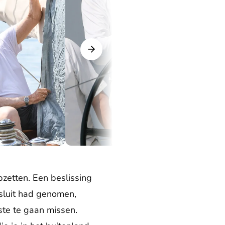
d in Duitsland (2018).
Harald op een voor hem geliefde plek: aan het roer 
zetten. Een beslissing
esluit had genomen,
ste te gaan missen.