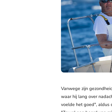
Koning Harald doet mee aan een 
Vanwege zijn gezondheid 
waar hij lang over nadac
voelde het goed", aldus 