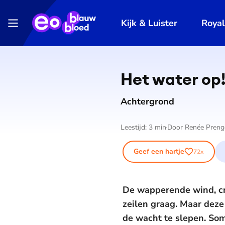
Kijk & Luister
Roya
Het water op!
Achtergrond
Leestijd:
3
min
Door
Renée Preng
Geef een hartje
72
x
De wapperende wind, cru
zeilen graag. Maar deze 
de wacht te slepen. So