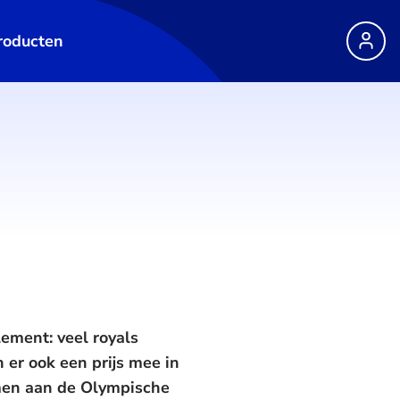
roducten
g
ement: veel royals
n er ook een prijs mee in
men aan de Olympische