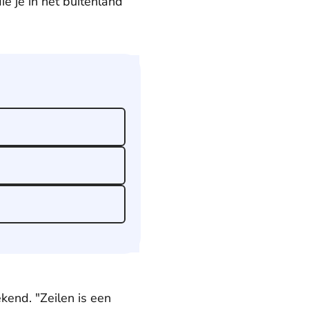
e je in het buitenland
kend. "Zeilen is een