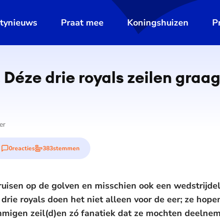
ltynieuws
Praat mee
Koningshuizen
P
De weergave van deze video vereist jouw toestemming voor
social media cookies.
Toestemmingen aanpassen
 Déze drie royals zeilen graa
er
0
reacties
383
stemmen
isen op de golven en misschien ook een wedstrijdel
drie royals doen het niet alleen voor de eer; ze hope
mmigen zeil(d)en zó fanatiek dat ze mochten deelne