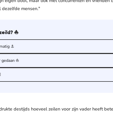
n eigen boot, maar ook met concurrenten en vrienden di
l dezelfde mensen."
zeild? ⛵️
lmatig ⚓️
r gedaan ⛵️
️
ukte destijds hoeveel zeilen voor zijn vader heeft bete