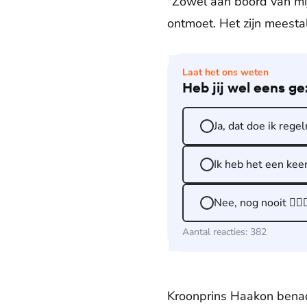
"Zowel aan boord van mij
ontmoet. Het zijn meesta
Laat het ons weten
Heb jij wel eens ge
Ja, dat doe ik rege
Ik heb het een kee
Nee, nog nooit 🙅🏽‍♂
Aantal reacties:
382
Kroonprins Haakon benadr