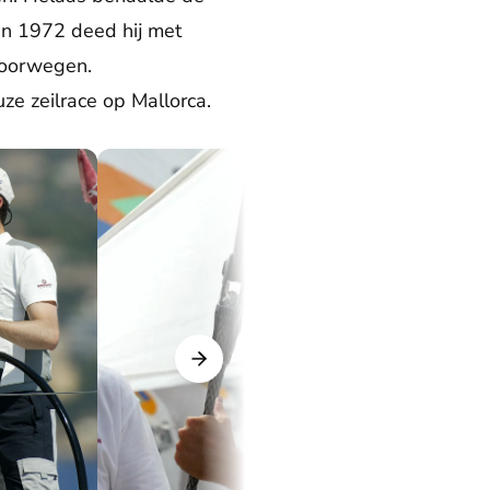
 in 1972 deed hij met
Noorwegen.
e zeilrace op Mallorca.