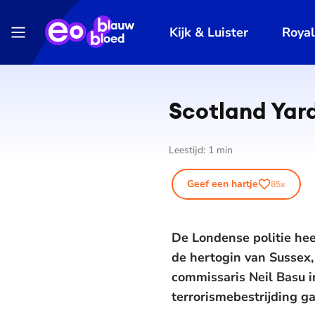
Kijk & Luister
Roya
Scotland Yar
Leestijd:
1
min
Geef een hartje
85
x
De Londense politie hee
de hertogin van Sussex,
commissaris Neil Basu i
terrorismebestrijding g