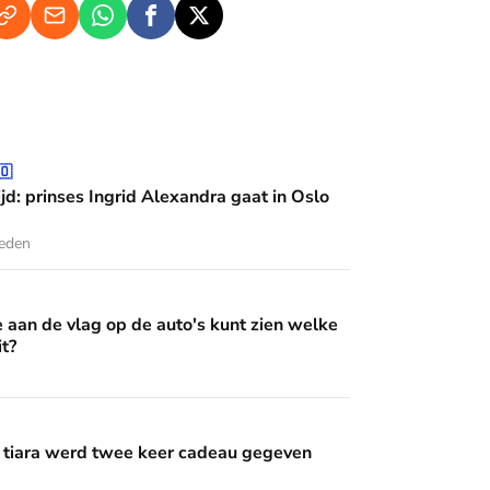
grid Alexandra gaat in Oslo studeren
🇴
jd: prinses Ingrid Alexandra gaat in Oslo
leden
op de auto's kunt zien welke Oranje erin zit?
e aan de vlag op de auto's kunt zien welke
it?
wee keer cadeau gegeven
 tiara werd twee keer cadeau gegeven