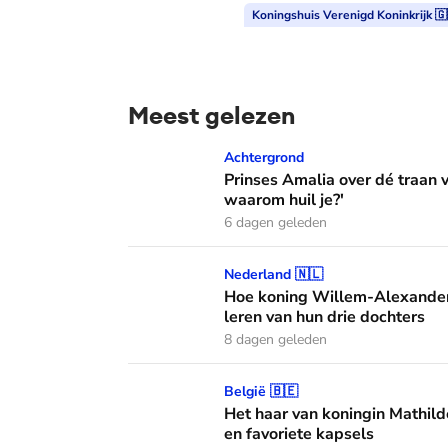
Koningshuis Verenigd Koninkrijk 🇬
Meest gelezen
Prinses Amalia over dé traan van haar moed
Achtergrond
Prinses Amalia over dé traan
waarom huil je?'
6 dagen geleden
Hoe koning Willem-Alexander en koningin M
Nederland 🇳🇱
Hoe koning Willem-Alexander
leren van hun drie dochters
8 dagen geleden
Het haar van koningin Mathilde: alles over h
België 🇧🇪
Het haar van koningin Mathild
en favoriete kapsels