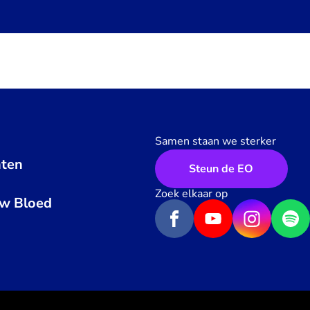
Samen staan we sterker
ten
Steun de EO
n
Zoek elkaar op
uw Bloed