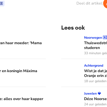
Deel dit artikel:
🇧
Lees ook
er: 'Mama waarom huil je?'
Thuiswedstrijd: prinses In
Noorwegen 🇳
 van haar moeder: 'Mama
Thuiswedstri
studeren
33 minuten ge
áxima leren van hun drie dochters
Wist je dat je aan de vlag 
Achtergrond
 en koningin Máxima
Wist je dat j
Oranje erin z
18 uur geleden
aar kapper en favoriete kapsels
Déze Noorse tiara werd t
Juwelen 💎
e: alles over haar kapper
Déze Noorse
24 uur geleden