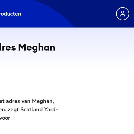
roducten
adres Meghan
het adres van Meghan,
en, zegt Scotland Yard-
voor