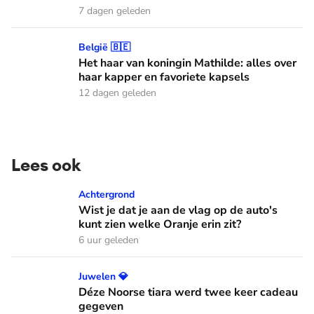
7 dagen geleden
Het haar van koningin Mathilde: alles over haar kapper en fa
België 🇧🇪
Het haar van koningin Mathilde: alles over
haar kapper en favoriete kapsels
12 dagen geleden
Lees ook
Wist je dat je aan de vlag op de auto's kunt zien welke Oranj
Achtergrond
Wist je dat je aan de vlag op de auto's
kunt zien welke Oranje erin zit?
6 uur geleden
Déze Noorse tiara werd twee keer cadeau gegeven
Juwelen 💎
Déze Noorse tiara werd twee keer cadeau
gegeven