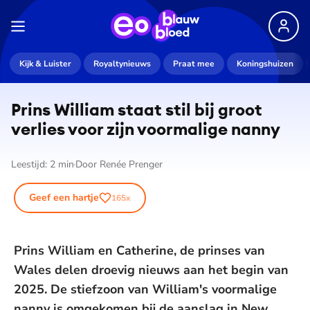
Kijk & Luister
Royaltynieuws
Praat mee
Koningshuizen
Prins William staat stil bij groot
verlies voor zijn voormalige nanny
Leestijd:
2
min
Door
Renée Prenger
Geef een hartje
165
x
Prins William en Catherine, de prinses van
Wales delen droevig nieuws aan het begin van
2025. De stiefzoon van William's voormalige
nanny is omgekomen bij de aanslag in New