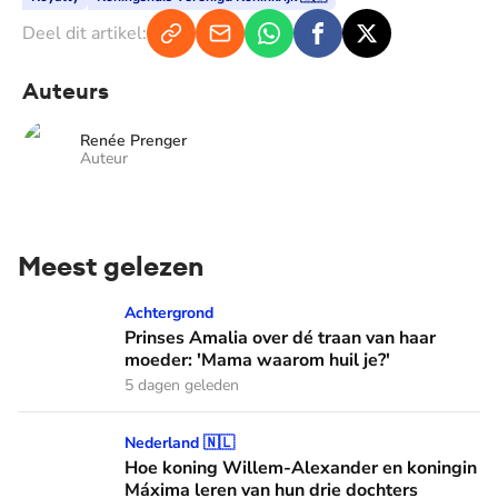
Deel dit artikel:
Auteurs
Renée Prenger
Auteur
Meest gelezen
Prinses Amalia over dé traan van haar moeder: 'Mama waaro
Achtergrond
Prinses Amalia over dé traan van haar
moeder: 'Mama waarom huil je?'
5 dagen geleden
Hoe koning Willem-Alexander en koningin Máxima leren van
Nederland 🇳🇱
Hoe koning Willem-Alexander en koningin
Máxima leren van hun drie dochters