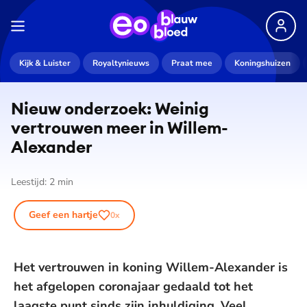
Kijk & Luister
Royaltynieuws
Praat mee
Koningshuizen
Nieuw onderzoek: Weinig
vertrouwen meer in Willem-
Alexander
Leestijd:
2
min
Geef een hartje
0
x
Het vertrouwen in koning Willem-Alexander is
het afgelopen coronajaar gedaald tot het
laagste punt sinds zijn inhuldiging. Veel