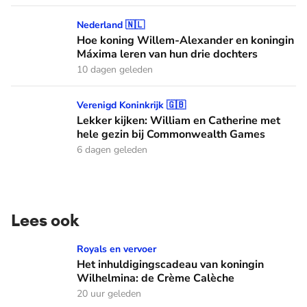
Hoe koning Willem-Alexander en koningin Máxima leren van
Nederland 🇳🇱
Hoe koning Willem-Alexander en koningin
Máxima leren van hun drie dochters
10 dagen geleden
Lekker kijken: William en Catherine met hele gezin bij C
Verenigd Koninkrijk 🇬🇧
Lekker kijken: William en Catherine met
hele gezin bij Commonwealth Games
6 dagen geleden
Lees ook
Het inhuldigingscadeau van koningin Wilhelmina: de Crème
Royals en vervoer
Het inhuldigingscadeau van koningin
Wilhelmina: de Crème Calèche
20 uur geleden