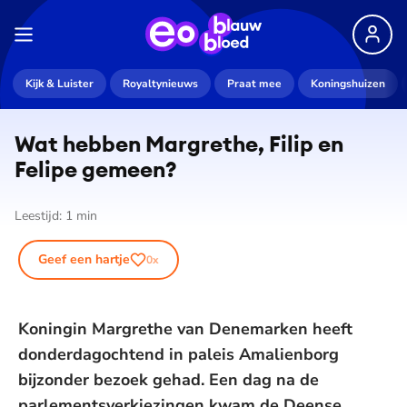
Kijk & Luister
Royaltynieuws
Praat mee
Koningshuizen
Wat hebben Margrethe, Filip en
Felipe gemeen?
Leestijd:
1
min
Geef een hartje
0
x
Koningin Margrethe van Denemarken heeft
donderdagochtend in paleis Amalienborg
bijzonder bezoek gehad. Een dag na de
parlementsverkiezingen kwam de Deense