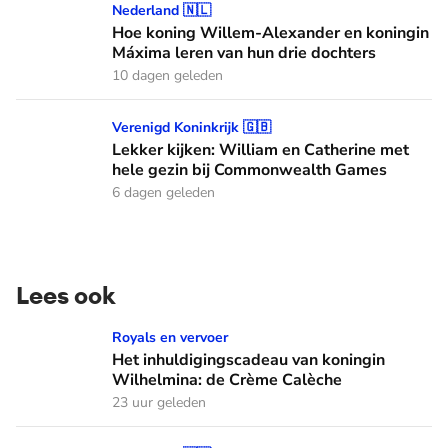
Hoe koning Willem-Alexander en koningin Máxima leren van
Nederland 🇳🇱
Hoe koning Willem-Alexander en koningin
Máxima leren van hun drie dochters
10 dagen geleden
Lekker kijken: William en Catherine met hele gezin bij C
Verenigd Koninkrijk 🇬🇧
Lekker kijken: William en Catherine met
hele gezin bij Commonwealth Games
6 dagen geleden
Lees ook
Het inhuldigingscadeau van koningin Wilhelmina: de Crème
Royals en vervoer
Het inhuldigingscadeau van koningin
Wilhelmina: de Crème Calèche
23 uur geleden