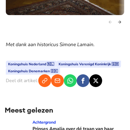
Met dank aan historicus Simone Lamain.
Koningshuis Nederland 🇳🇱
Koningshuis Verenigd Koninkrijk 🇬🇧
Koningshuis Denemarken 🇩🇰
Deel dit artikel:
Meest gelezen
Prinses Amalia over dé traan van haar moeder: 'Mama waaro
Achtergrond
Prinses Amalia over dé traan van haar