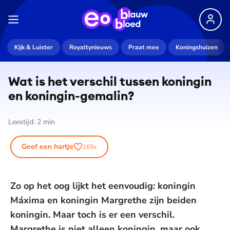
Kijk & Luister
Royaltynieuws
Praat mee
Koningshuizen
Wat is het verschil tussen koningin
en koningin-gemalin?
Leestijd:
2
min
Geef een hartje
165
x
Zo op het oog lijkt het eenvoudig: koningin
Máxima en koningin Margrethe zijn beiden
koningin. Maar toch is er een verschil.
Margrethe is niet alleen koningin, maar ook