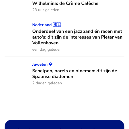
Wilhelmina: de Crème Calèche
23 uur geleden
Onderdeel van een jazzband én racen met auto's: dit zijn de
Nederland 🇳🇱
Onderdeel van een jazzband én racen met
auto's: dit zijn de interesses van Pieter van
Vollenhoven
een dag geleden
Schelpen, parels en bloemen: dit zijn de Spaanse diademen
Juwelen 💎
Schelpen, parels en bloemen: dit zijn de
Spaanse diademen
2 dagen geleden