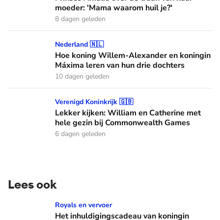
moeder: 'Mama waarom huil je?'
8 dagen geleden
Hoe koning Willem-Alexander en koningin Máxima leren van
Nederland 🇳🇱
Hoe koning Willem-Alexander en koningin
Máxima leren van hun drie dochters
10 dagen geleden
Lekker kijken: William en Catherine met hele gezin bij C
Verenigd Koninkrijk 🇬🇧
Lekker kijken: William en Catherine met
hele gezin bij Commonwealth Games
6 dagen geleden
Lees ook
Het inhuldigingscadeau van koningin Wilhelmina: de Crème
Royals en vervoer
Het inhuldigingscadeau van koningin