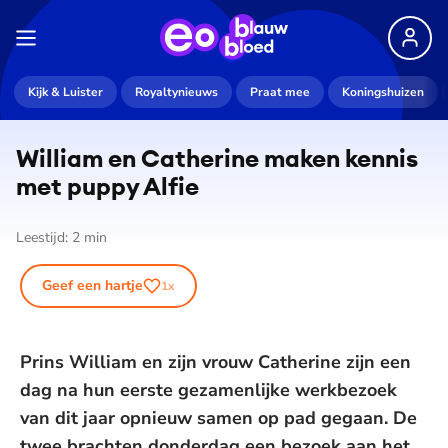
Kijk & Luister
Royaltynieuws
Praat mee
Koningshuizen
William en Catherine maken kennis
met puppy Alfie
Leestijd:
2
min
Geef een hartje
1
x
Prins William en zijn vrouw Catherine zijn een
dag na hun eerste gezamenlijke werkbezoek
van dit jaar opnieuw samen op pad gegaan. De
twee brachten donderdag een bezoek aan het