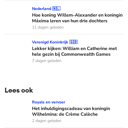
Hoe koning Willem-Alexander en koningin Máxima leren van
Nederland 🇳🇱
Hoe koning Willem-Alexander en koningin
Máxima leren van hun drie dochters
11 dagen geleden
Lekker kijken: William en Catherine met hele gezin bij C
Verenigd Koninkrijk 🇬🇧
Lekker kijken: William en Catherine met
hele gezin bij Commonwealth Games
7 dagen geleden
Lees ook
Het inhuldigingscadeau van koningin Wilhelmina: de Crème
Royals en vervoer
Het inhuldigingscadeau van koningin
Wilhelmina: de Crème Calèche
2 dagen geleden