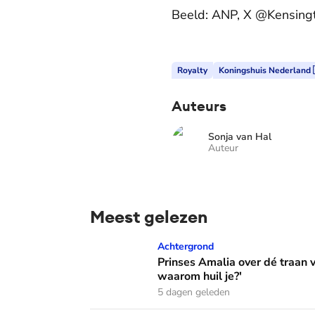
Beeld: ANP, X @Kensing
Royalty
Koningshuis Nederland 
Auteurs
Sonja van Hal
Auteur
Meest gelezen
Prinses Amalia over dé traan van haar moed
Achtergrond
Prinses Amalia over dé traan
waarom huil je?'
5 dagen geleden