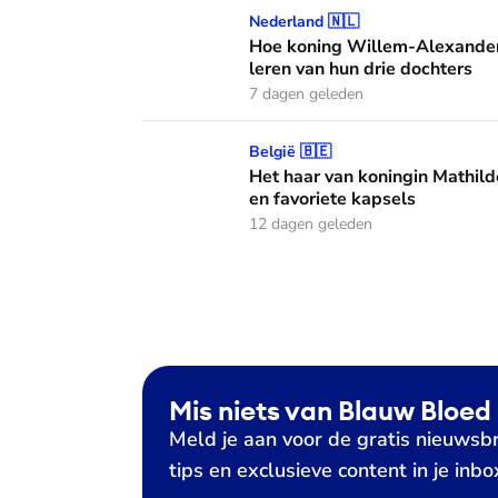
Hoe koning Willem-Alexander en koningin M
Nederland 🇳🇱
Hoe koning Willem-Alexander
leren van hun drie dochters
7 dagen geleden
Het haar van koningin Mathilde: alles over h
België 🇧🇪
Het haar van koningin Mathild
en favoriete kapsels
12 dagen geleden
Mis niets van Blauw Bloed
Meld je aan voor de gratis nieuwsbr
tips en exclusieve content in je inbo