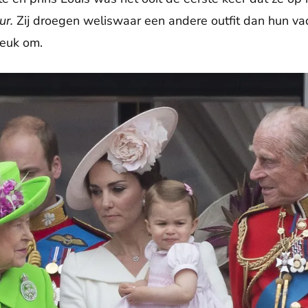
ur.
Zij droegen weliswaar een andere outfit dan hun va
 leuk om.