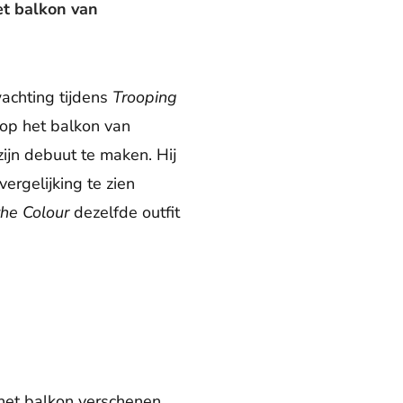
et balkon van
wachting tijdens
Trooping
 op het balkon van
ijn debuut te maken. Hij
ergelijking te zien
the Colour
dezelfde outfit
 het balkon verschenen