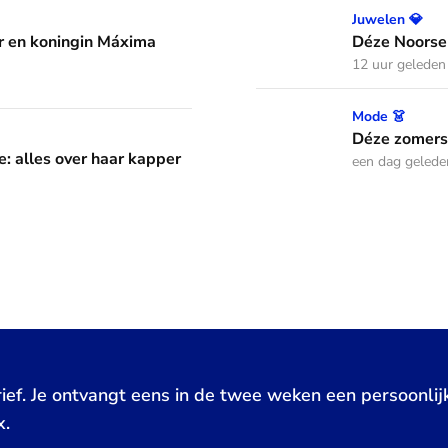
áxima leren van hun drie dochters
Déze Noorse tiara werd t
Juwelen 💎
 en koningin Máxima
Déze Noorse
12 uur geleden
Déze zomerse outfits droeg
Mode 👗
aar kapper en favoriete kapsels
Déze zomerse
e: alles over haar kapper
een dag gelede
ief. Je ontvangt eens in de twee weken een persoonlij
x.