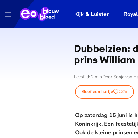
Kijk & Luister
Roya
Dubbelzien: d
prins William
Leestijd:
2
min
Door
Sonja van H
Geef een hartje
227
x
Op zaterdag 15 juni is h
Koninkrijk. Een feesteli
Ook de kleine prinsen en