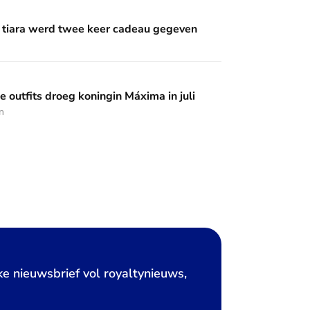
wee keer cadeau gegeven
 tiara werd twee keer cadeau gegeven
 koningin Máxima in juli
 outfits droeg koningin Máxima in juli
n
ke nieuwsbrief vol royaltynieuws,