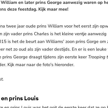
s William en later prins George aanwezig waren op h
ns deze feestdag. Kijk maar mee!
na twee jaar oude prins William voor het eerst zijn op
 zijn vader prins Charles is het kleine ventje aanwezig
15 is het de beurt aan Williams' zoon prins Gorge om z
 net zo oud als zijn vader destijds. En er is een leuke v
 prins George draagt tijdens zijn eerste keer
Trooping 
der. Kijk maar naar de foto's hieronder.
t.
 en prins Louis
te en prins Louis was het ooit de eerste keer dat ze op