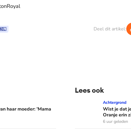
tonRoyal
Deel dit artikel:
🇳🇱
Lees ook
er: 'Mama waarom huil je?'
Wist je dat je aan de vlag 
Achtergrond
 van haar moeder: 'Mama
Wist je dat j
Oranje erin z
6 uur geleden