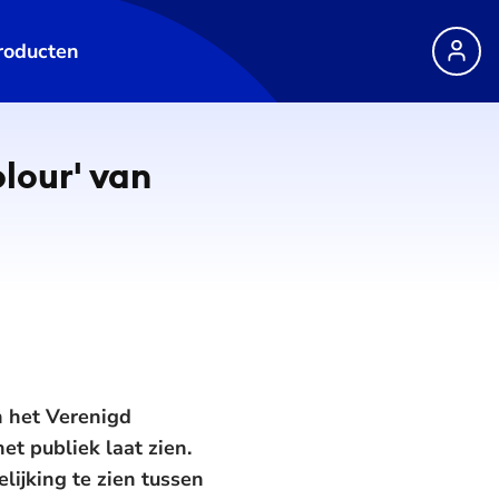
roducten
lour' van
in het Verenigd
et publiek laat zien.
elijking te zien tussen