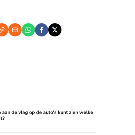
op de auto's kunt zien welke Oranje erin zit?
e aan de vlag op de auto's kunt zien welke
it?