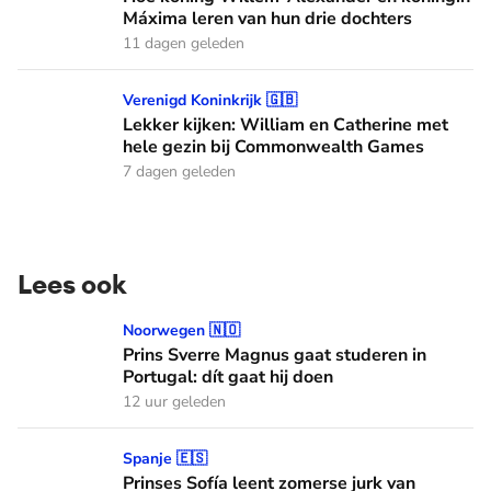
Máxima leren van hun drie dochters
11 dagen geleden
Lekker kijken: William en Catherine met hele gezin bij C
Verenigd Koninkrijk 🇬🇧
Lekker kijken: William en Catherine met
hele gezin bij Commonwealth Games
7 dagen geleden
Lees ook
Prins Sverre Magnus gaat studeren in Portugal: dít gaat hij 
Noorwegen 🇳🇴
Prins Sverre Magnus gaat studeren in
Portugal: dít gaat hij doen
12 uur geleden
Prinses Sofía leent zomerse jurk van koningin Letizia voor f
Spanje 🇪🇸
Prinses Sofía leent zomerse jurk van