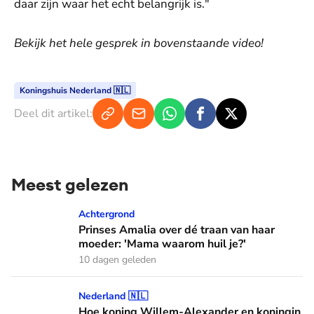
daar zijn waar het echt belangrijk is."
Bekijk het hele gesprek in bovenstaande video!
Koningshuis Nederland 🇳🇱
Deel dit artikel:
Meest gelezen
Prinses Amalia over dé traan van haar moeder: 'Mama waaro
Achtergrond
Prinses Amalia over dé traan van haar
moeder: 'Mama waarom huil je?'
10 dagen geleden
Hoe koning Willem-Alexander en koningin Máxima leren van
Nederland 🇳🇱
Hoe koning Willem-Alexander en koningin