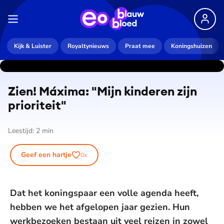
Kijk & Luister
Royaltynieuws
Praat mee
Koningshuizen
Zien! Máxima: "Mijn kinderen zijn
prioriteit"
Leestijd:
2
min
Geef een hartje
0
x
Dat het koningspaar een volle agenda heeft,
hebben we het afgelopen jaar gezien. Hun
werkbezoeken bestaan uit veel reizen in zowel