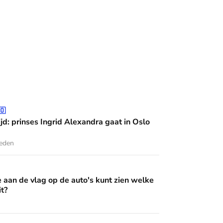
grid Alexandra gaat in Oslo studeren
🇴
jd: prinses Ingrid Alexandra gaat in Oslo
leden
op de auto's kunt zien welke Oranje erin zit?
e aan de vlag op de auto's kunt zien welke
it?