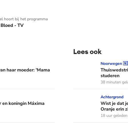
kel hoort bij het programma
Bloed - TV
Lees ook
er: 'Mama waarom huil je?'
Thuiswedstrijd: prinses In
Noorwegen 🇳
 van haar moeder: 'Mama
Thuiswedstri
studeren
38 minuten ge
áxima leren van hun drie dochters
Wist je dat je aan de vlag 
Achtergrond
 en koningin Máxima
Wist je dat j
Oranje erin z
18 uur geleden