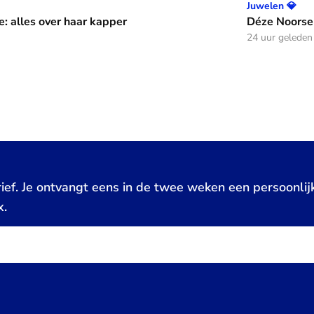
aar kapper en favoriete kapsels
Déze Noorse tiara werd t
Juwelen 💎
e: alles over haar kapper
Déze Noorse
24 uur geleden
ief. Je ontvangt eens in de twee weken een persoonlij
x.