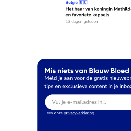
Het haar van koningin Mathilde: alles over h
België 🇧🇪
Het haar van koningin Mathild
en favoriete kapsels
13 dagen geleden
Mis niets van Blauw Bloed
Meld je aan voor de gratis nieuwsbr
tips en exclusieve content in je inbo
E-mailadres
Lees onze
privacyverklaring
.