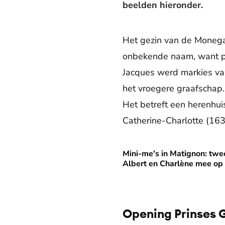
beelden hieronder.
Het gezin van de Monega
onbekende naam, want pri
Jacques werd markies van
het vroegere graafschap.
Het betreft een herenhu
Catherine-Charlotte (16
Mini-me's in Matignon: twe
Mini-me's in Matignon: twe
Albert en Charlène mee op
Opening Prinses G