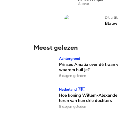
Auteur
Blauw Bloed - TV
Dit arti
Blauw 
Meest gelezen
Prinses Amalia over dé traan van haar moed
Achtergrond
Prinses Amalia over dé traan
waarom huil je?'
6 dagen geleden
Hoe koning Willem-Alexander en koningin M
Nederland 🇳🇱
Hoe koning Willem-Alexander
leren van hun drie dochters
8 dagen geleden