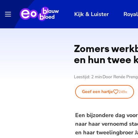
Kijk & Luister
Roya
Zomers werkbe
en hun twee 
Leestijd:
2
min
Door
Renée Preng
Geef een hartje
249
x
Een bijzondere dag voor
naar haar vernoemd stad
en haar tweelingbroer J