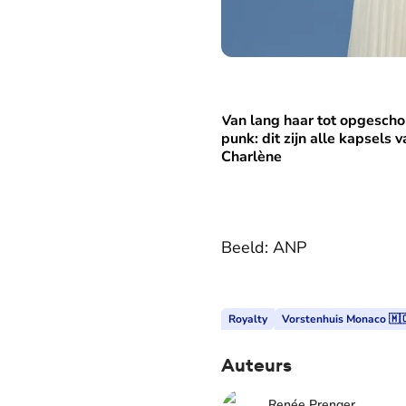
Van lang haar tot opgescho
Van lang haar tot opgeschore
punk: dit zijn alle kapsels 
Charlène
Beeld: ANP
Royalty
Vorstenhuis Monaco 🇲
Auteurs
Renée Prenger