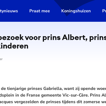
ltynieuws
Praat mee
Koningshuizen
P
zoek voor prins Albert, prin
kinderen
er
 de tienjarige prinses Gabriella, want zij opende w
splein in de Franse gemeente Vic-sur-Cère. Prins Al
acques vergezelden de prinses tijdens dit zomerse w