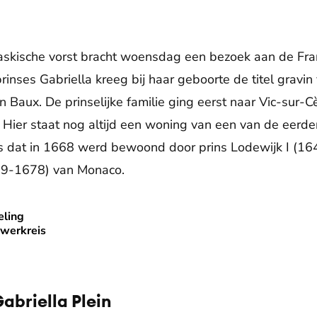
skische vorst bracht woensdag een bezoek aan de Fra
nses Gabriella kreeg bij haar geboorte de titel gravin
 Baux. De prinselijke familie ging eerst naar Vic-sur-C
 Hier staat nog altijd een woning van een van de eerd
is dat in 1668 werd bewoond door prins Lodewijk I (16
39-1678) van Monaco.
eling
eling Albert en Charlène mee op werkreis
 werkreis
abriella Plein