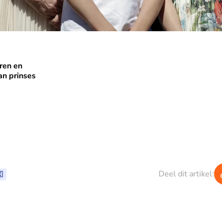
ren en
n en punk: dit zijn alle kapsels van prinses Charlène
van prinses
Deel dit artikel:
