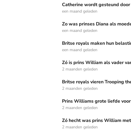
Catherine wordt gesteund door gezin, broer é
Catherine wordt gesteund door 
een maand geleden
Zo was prinses Diana als moeder van prins Wi
Zo was prinses Diana als moede
een maand geleden
Britse royals maken hun belastingaangifte open
Britse royals maken hun belasti
een maand geleden
Zó is prins William als vader van George, Char
Zó is prins William als vader v
2 maanden geleden
Britse royals vieren Trooping the Colour 2026:
Britse royals vieren Trooping th
2 maanden geleden
Prins Williams grote liefde voor voetbal
Prins Williams grote liefde voor
2 maanden geleden
Zó hecht was prins William met zijn grootmoe
Zó hecht was prins William met
2 maanden geleden