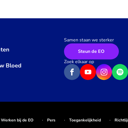
Samen staan we sterker
ten
Steun de EO
n
Zoek elkaar op
uw Bloed
Werken bij de EO
Pers
Toegankelijkheid
Richtli