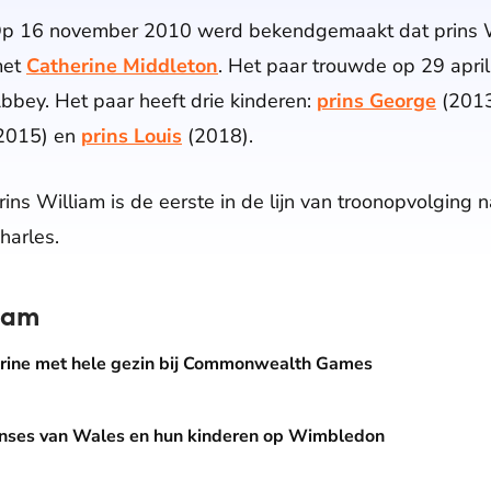
p 16 november 2010 werd bekendgemaakt dat prins Wi
et
Catherine Middleton
. Het paar trouwde op 29 apri
bbey. Het paar heeft drie kinderen:
prins George
(2013
2015) en
prins Louis
(2018).
rins William is de eerste in de lijn van troonopvolging n
harles.
liam
e gezin bij Commonwealth Games
herine met hele gezin bij Commonwealth Games
les en hun kinderen op Wimbledon
rinses van Wales en hun kinderen op Wimbledon