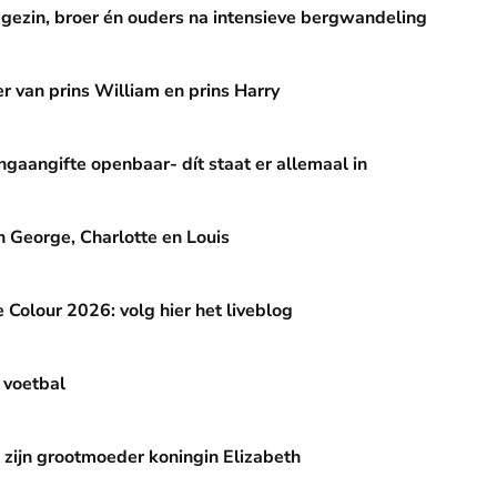
n ouders na intensieve bergwandeling
gezin, broer én ouders na intensieve bergwandeling
lliam en prins Harry
r van prins William en prins Harry
baar- dít staat er allemaal in
ngaangifte openbaar- dít staat er allemaal in
lotte en Louis
an George, Charlotte en Louis
 volg hier het liveblog
e Colour 2026: volg hier het liveblog
 voetbal
der koningin Elizabeth
 zijn grootmoeder koningin Elizabeth