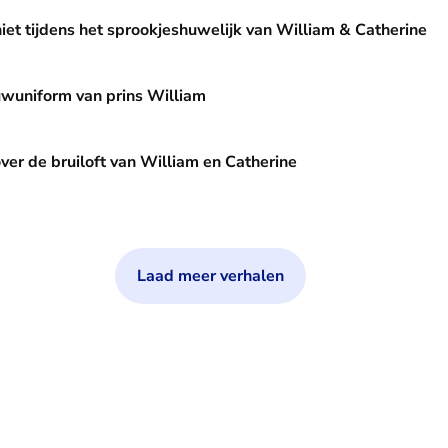
et sprookjeshuwelijk van William & Catherine
niet tijdens het sprookjeshuwelijk van William & Catherine
n prins William
ouwuniform van prins William
ft van William en Catherine
over de bruiloft van William en Catherine
Laad meer verhalen