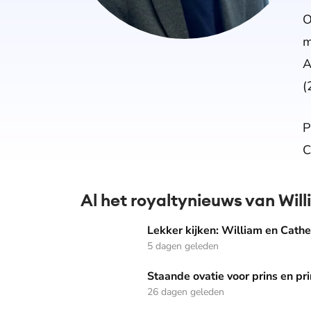
O
m
A
(
P
C
Al het royaltynieuws van Wil
Lekker kijken: William en Catherine met hel
Lekker kijken: William en Cat
5 dagen geleden
Staande ovatie voor prins en prinses van Wa
Staande ovatie voor prins en p
26 dagen geleden