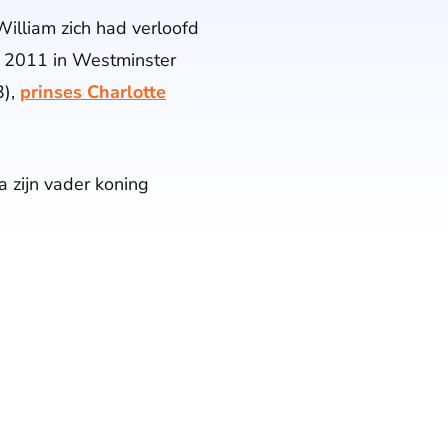
lliam zich had verloofd
l 2011 in Westminster
),
prinses Charlotte
a zijn vader koning