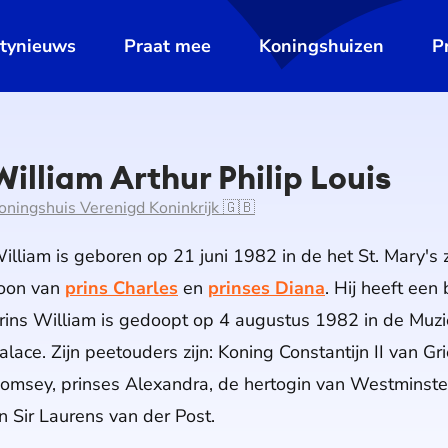
ltynieuws
Praat mee
Koningshuizen
P
William Arthur Philip Louis
oningshuis Verenigd Koninkrijk 🇬🇧
illiam is geboren op 21 juni 1982 in de het St. Mary's 
oon van
prins Charles
en
prinses Diana
. Hij heeft een
rins William is gedoopt op 4 augustus 1982 in de Mu
alace. Zijn peetouders zijn: Koning Constantijn II van G
omsey, prinses Alexandra, de hertogin van Westminst
n Sir Laurens van der Post.