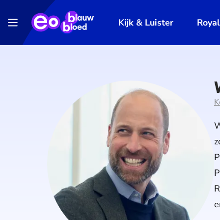
Kijk & Luister
Roya
K
W
z
P
P
R
e