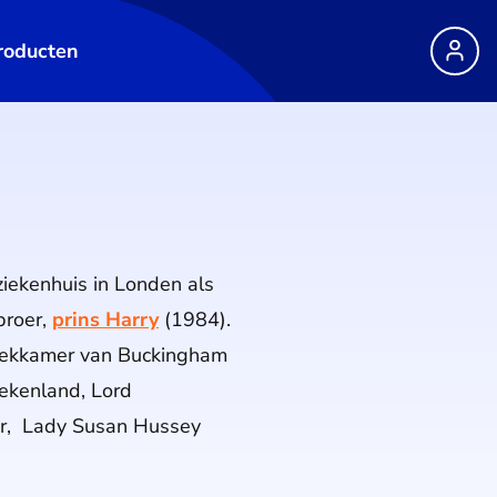
roducten
ziekenhuis in Londen als
 broer,
prins Harry
(1984).
ziekkamer van Buckingham
riekenland, Lord
er, Lady Susan Hussey