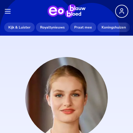
Kijk & Luister
Royaltynieuws
Praat mee
Koningshuizen