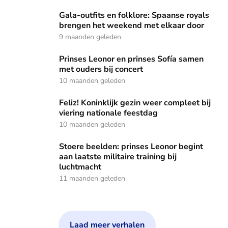
Gala-outfits en folklore: Spaanse royals brengen het week
Gala-outfits en folklore: Spaanse royals
brengen het weekend met elkaar door
9 maanden geleden
Prinses Leonor en prinses Sofía samen met ouders bij conc
Prinses Leonor en prinses Sofía samen
met ouders bij concert
10 maanden geleden
Feliz! Koninklijk gezin weer compleet bij viering nationale f
Feliz! Koninklijk gezin weer compleet bij
viering nationale feestdag
10 maanden geleden
Stoere beelden: prinses Leonor begint aan laatste militaire 
Stoere beelden: prinses Leonor begint
aan laatste militaire training bij
luchtmacht
11 maanden geleden
Laad meer verhalen