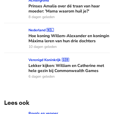
Prinses Amalia over dé traan van haar moeder: 'Mama waaro
Achtergrond
Prinses Amalia over dé traan van haar
moeder: 'Mama waarom huil je?'
8 dagen geleden
Hoe koning Willem-Alexander en koningin Máxima leren van
Nederland 🇳🇱
Hoe koning Willem-Alexander en koningin
Máxima leren van hun drie dochters
10 dagen geleden
Lekker kijken: William en Catherine met hele gezin bij C
Verenigd Koninkrijk 🇬🇧
Lekker kijken: William en Catherine met
hele gezin bij Commonwealth Games
6 dagen geleden
Lees ook
Het inhuldigingscadeau van koningin Wilhelmina: de Crème
Royals en vervoer