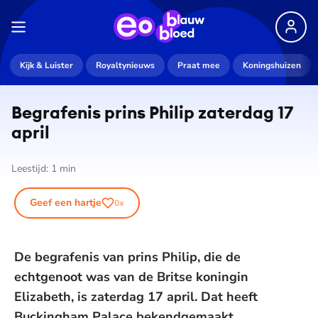
Kijk & Luister
Royaltynieuws
Praat mee
Koningshuizen
Begrafenis prins Philip zaterdag 17
april
Leestijd:
1
min
Geef een hartje
0
x
De begrafenis van prins Philip, die de
echtgenoot was van de Britse koningin
Elizabeth, is zaterdag 17 april. Dat heeft
Buckingham Palace bekendgemaakt.