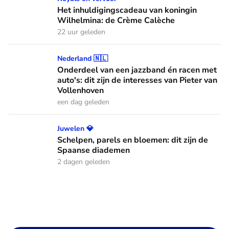
Het inhuldigingscadeau van koningin
Wilhelmina: de Crème Calèche
22 uur geleden
Onderdeel van een jazzband én racen met auto's: dit zijn de
Nederland 🇳🇱
Onderdeel van een jazzband én racen met
auto's: dit zijn de interesses van Pieter van
Vollenhoven
een dag geleden
Schelpen, parels en bloemen: dit zijn de Spaanse diademen
Juwelen 💎
Schelpen, parels en bloemen: dit zijn de
Spaanse diademen
2 dagen geleden