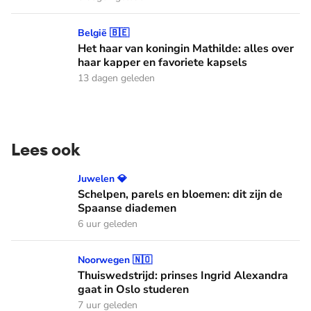
Het haar van koningin Mathilde: alles over haar kapper en fa
België 🇧🇪
Het haar van koningin Mathilde: alles over
haar kapper en favoriete kapsels
13 dagen geleden
Lees ook
Schelpen, parels en bloemen: dit zijn de Spaanse diademen
Juwelen 💎
Schelpen, parels en bloemen: dit zijn de
Spaanse diademen
6 uur geleden
Thuiswedstrijd: prinses Ingrid Alexandra gaat in Oslo stude
Noorwegen 🇳🇴
Thuiswedstrijd: prinses Ingrid Alexandra
gaat in Oslo studeren
7 uur geleden