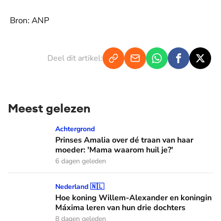
Bron: ANP
Deel dit artikel:
Meest gelezen
Prinses Amalia over dé traan van haar moeder: 'Mama waaro
Achtergrond
Prinses Amalia over dé traan van haar
moeder: 'Mama waarom huil je?'
6 dagen geleden
Hoe koning Willem-Alexander en koningin Máxima leren van
Nederland 🇳🇱
Hoe koning Willem-Alexander en koningin
Máxima leren van hun drie dochters
8 dagen geleden