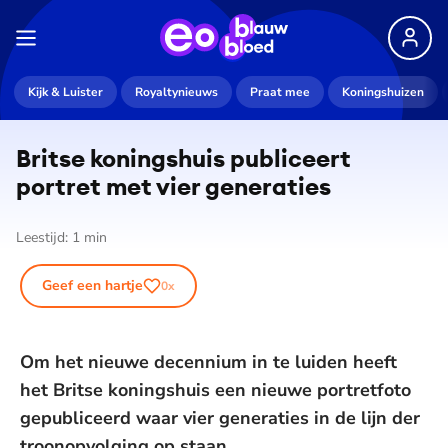
Kijk & Luister
Royaltynieuws
Praat mee
Koningshuizen
Britse koningshuis publiceert
portret met vier generaties
Leestijd:
1
min
Geef een hartje
0
x
Om het nieuwe decennium in te luiden heeft
het Britse koningshuis een nieuwe portretfoto
gepubliceerd waar vier generaties in de lijn der
troonopvolging op staan.