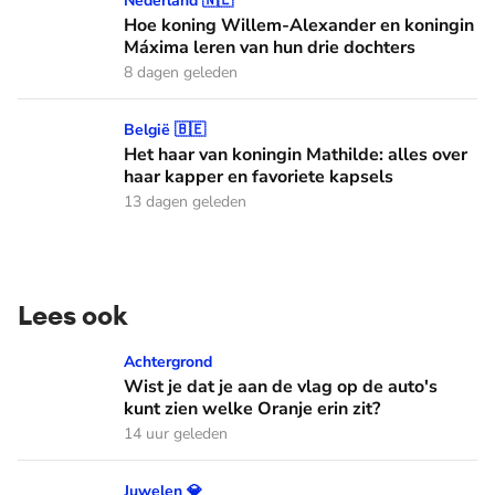
Nederland 🇳🇱
Hoe koning Willem-Alexander en koningin
Máxima leren van hun drie dochters
8 dagen geleden
Het haar van koningin Mathilde: alles over haar kapper en fa
België 🇧🇪
Het haar van koningin Mathilde: alles over
haar kapper en favoriete kapsels
13 dagen geleden
Lees ook
Wist je dat je aan de vlag op de auto's kunt zien welke Oranj
Achtergrond
Wist je dat je aan de vlag op de auto's
kunt zien welke Oranje erin zit?
14 uur geleden
Déze Noorse tiara werd twee keer cadeau gegeven
Juwelen 💎