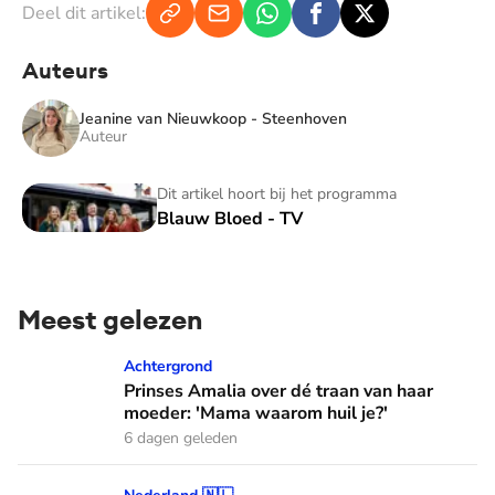
Deel dit artikel:
Auteurs
Jeanine van Nieuwkoop - Steenhoven
Auteur
Blauw Bloed - TV
Dit artikel hoort bij het programma
Blauw Bloed - TV
Meest gelezen
Prinses Amalia over dé traan van haar moeder: 'Mama waaro
Achtergrond
Prinses Amalia over dé traan van haar
moeder: 'Mama waarom huil je?'
6 dagen geleden
Hoe koning Willem-Alexander en koningin Máxima leren van