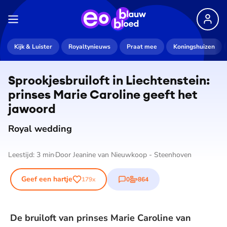
Kijk & Luister
Royaltynieuws
Praat mee
Koningshuizen
Sprook­jes­brui­loft in Liech­ten­stein:
prinses Marie Caroline geeft het
jawoord
Royal wedding
Leestijd:
3
min
Door
Jeanine van Nieuwkoop - Steenhoven
Geef een hartje
0
864
179
x
reacties
stemmen
De bruiloft van prinses Marie Caroline van