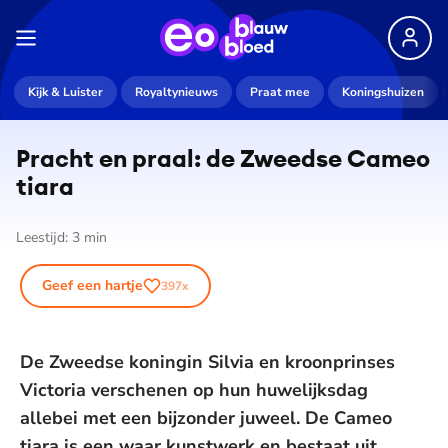
Kijk & Luister
Royaltynieuws
Praat mee
Koningshuizen
Pracht en praal: de Zweedse Cameo
tiara
Leestijd:
3
min
Geef een hartje
397
x
De Zweedse koningin Silvia en kroonprinses
Victoria verschenen op hun huwelijksdag
allebei met een bijzonder juweel. De Cameo
tiara is een waar kunstwerk en bestaat uit