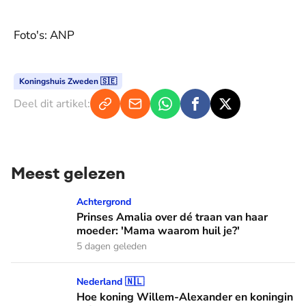
Foto's: ANP
Koningshuis Zweden 🇸🇪
Deel dit artikel:
Meest gelezen
Prinses Amalia over dé traan van haar moeder: 'Mama waaro
Achtergrond
Prinses Amalia over dé traan van haar
moeder: 'Mama waarom huil je?'
5 dagen geleden
Hoe koning Willem-Alexander en koningin Máxima leren van
Nederland 🇳🇱
Hoe koning Willem-Alexander en koningin