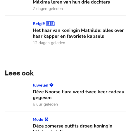
Máxima leren van hun drie dochters
7 dagen geleden
Het haar van koningin Mathilde: alles over haar kapper en fa
België 🇧🇪
Het haar van koningin Mathilde: alles over
haar kapper en favoriete kapsels
12 dagen geleden
Lees ook
Déze Noorse tiara werd twee keer cadeau gegeven
Juwelen 💎
Déze Noorse tiara werd twee keer cadeau
gegeven
6 uur geleden
Déze zomerse outfits droeg koningin Máxima in juli
Mode 👗
Déze zomerse outfits droeg koningin