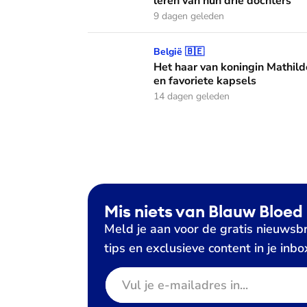
leren van hun drie dochters
9 dagen geleden
Het haar van koningin Mathilde: alles over h
België 🇧🇪
Het haar van koningin Mathild
en favoriete kapsels
14 dagen geleden
Mis niets van Blauw Bloed
Meld je aan voor de gratis nieuwsbr
tips en exclusieve content in je inbo
E-mailadres