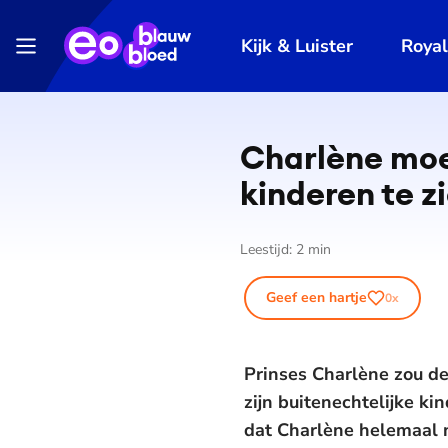
Kijk & Luister
Roya
Charlène moedi
kinderen te z
Leestijd:
2
min
Geef een hartje
0
x
Prinses Charlène zou de
zijn buitenechtelijke ki
dat Charlène helemaal n