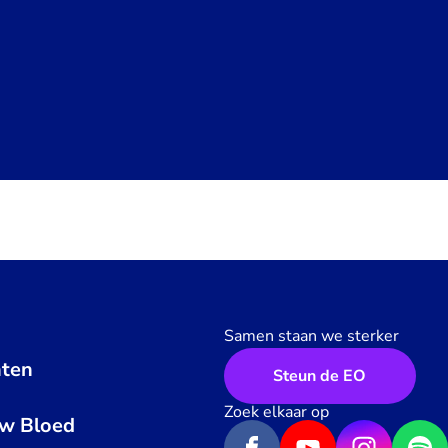
Samen staan we sterker
ten
Steun de EO
n
Zoek elkaar op
uw Bloed