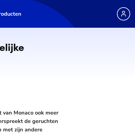
roducten
lij­ke
ert van Monaco ook meer
weerspreekt de geruchten
n met zijn andere