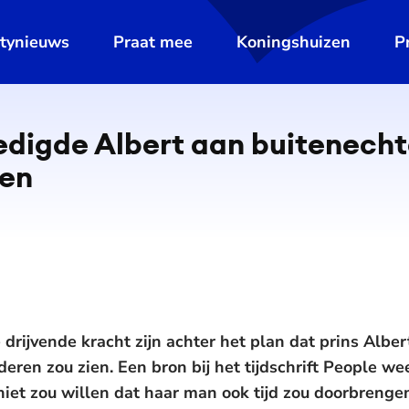
ltynieuws
Praat mee
Koningshuizen
P
gde Albert aan bui­ten­ech­te­
ien
 drijvende kracht zijn achter het plan dat prins Alb
nderen zou zien. Een bron bij het tijdschrift People 
iet zou willen dat haar man ook tijd zou doorbrenge