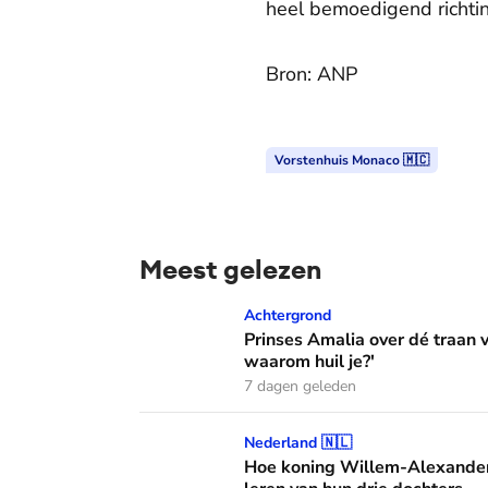
heel bemoedigend richti
Bron: ANP
Vorstenhuis Monaco 🇲🇨
Meest gelezen
Prinses Amalia over dé traan van haar moed
Achtergrond
Prinses Amalia over dé traan
waarom huil je?'
7 dagen geleden
Hoe koning Willem-Alexander en koningin M
Nederland 🇳🇱
Hoe koning Willem-Alexander