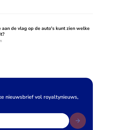
op de auto's kunt zien welke Oranje erin zit?
e aan de vlag op de auto's kunt zien welke
it?
en
ke nieuwsbrief vol royaltynieuws,