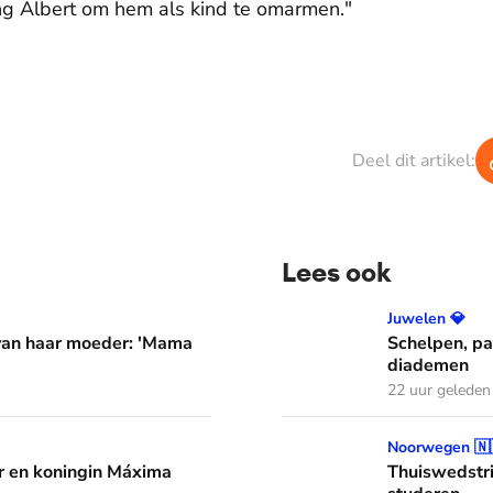
ng Albert om hem als kind te omarmen."
Deel dit artikel:
Lees ook
er: 'Mama waarom huil je?'
Schelpen, parels en bloem
Juwelen 💎
 van haar moeder: 'Mama
Schelpen, pa
diademen
22 uur geleden
áxima leren van hun drie dochters
Thuiswedstrijd: prinses In
Noorwegen 🇳
 en koningin Máxima
Thuiswedstri