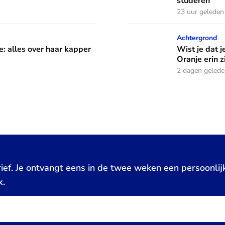
studeren
23 uur geleden
aar kapper en favoriete kapsels
Wist je dat je aan de vlag 
Achtergrond
e: alles over haar kapper
Wist je dat j
Oranje erin z
2 dagen geled
ief. Je ontvangt eens in de twee weken een persoonlij
x.