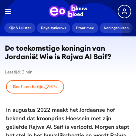
Kijk & Luister
Royaltynieuws
Praat mee
Koningshuizen
De toekomstige koningin van
Jordanië! Wie is Rajwa Al Saif?
Leestijd:
3
min
Geef een hartje
257
x
In augustus 2022 maakt het Jordaanse hof
bekend dat kroonprins Hoessein met zijn
geliefde Rajwa Al Saif is verloofd. Morgen stapt
het stel in het huwelijksbootje en wordt Rajwa