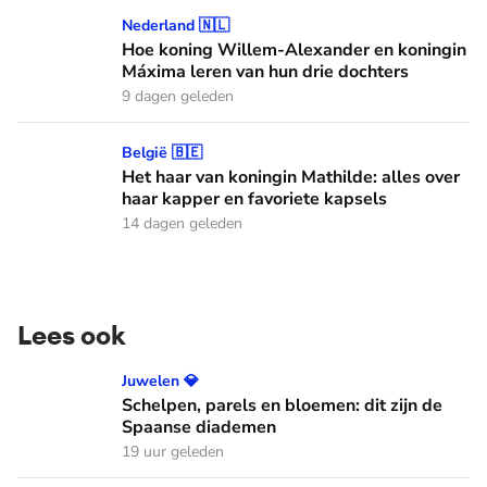
Hoe koning Willem-Alexander en koningin Máxima leren van
Nederland 🇳🇱
Hoe koning Willem-Alexander en koningin
Máxima leren van hun drie dochters
9 dagen geleden
Het haar van koningin Mathilde: alles over haar kapper en fa
België 🇧🇪
Het haar van koningin Mathilde: alles over
haar kapper en favoriete kapsels
14 dagen geleden
Lees ook
Schelpen, parels en bloemen: dit zijn de Spaanse diademen
Juwelen 💎
Schelpen, parels en bloemen: dit zijn de
Spaanse diademen
19 uur geleden