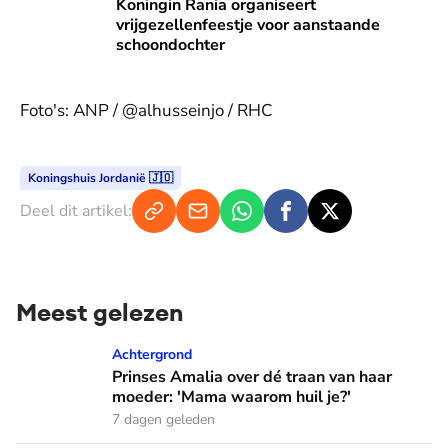
Koningin Rania organiseert vrijgezellenfeestje voor aanst
Koningin Rania organiseert
vrijgezellenfeestje voor aanstaande
schoondochter
Foto's: ANP / @alhusseinjo / RHC
Koningshuis Jordanië 🇯🇴
Deel dit artikel:
Meest gelezen
Prinses Amalia over dé traan van haar moeder: 'Mama waaro
Achtergrond
Prinses Amalia over dé traan van haar
moeder: 'Mama waarom huil je?'
7 dagen geleden