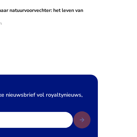
rvechter: het leven van prinses Irene
naar natuurvoorvechter: het leven van
n
ke nieuwsbrief vol royaltynieuws,