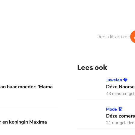
Deel dit artikel:
Lees ook
er: 'Mama waarom huil je?'
Déze Noorse tiara werd t
Juwelen 💎
 van haar moeder: 'Mama
Déze Noorse
43 minuten ge
Déze zomerse outfits droeg
Mode 👗
áxima leren van hun drie dochters
Déze zomerse
 en koningin Máxima
21 uur geleden