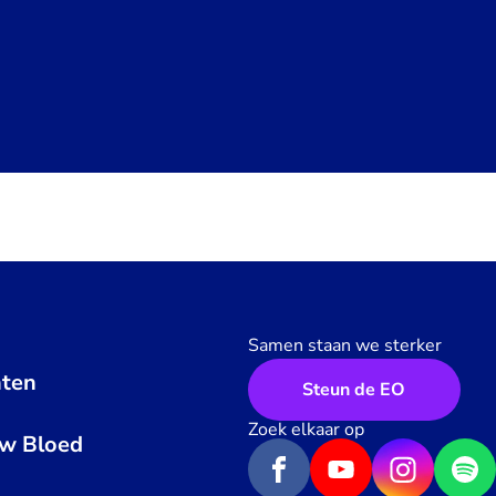
Samen staan we sterker
ten
Steun de EO
n
Zoek elkaar op
uw Bloed