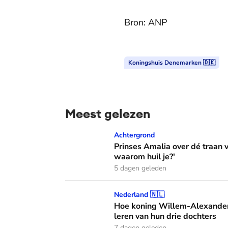
Bron: ANP
Koningshuis Denemarken 🇩🇰
Meest gelezen
Prinses Amalia over dé traan van haar moed
Achtergrond
Prinses Amalia over dé traan
waarom huil je?'
5 dagen geleden
Hoe koning Willem-Alexander en koningin M
Nederland 🇳🇱
Hoe koning Willem-Alexander
leren van hun drie dochters
7 dagen geleden