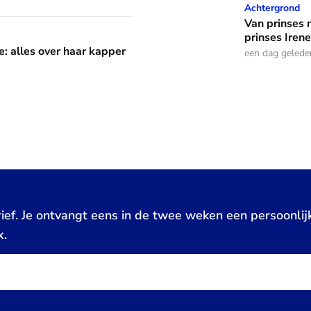
Van prinses naar natuurvoo
Achtergrond
Van prinses 
aar kapper en favoriete kapsels
prinses Irene
e: alles over haar kapper
een dag gelede
ief. Je ontvangt eens in de twee weken een persoonlij
x.