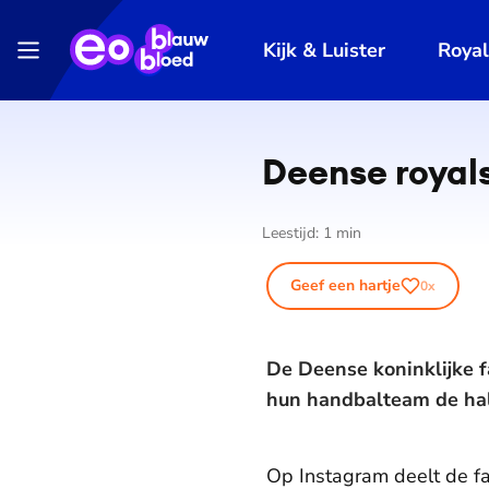
Kijk & Luister
Roya
Deense royals
Leestijd:
1
min
Geef een hartje
0
x
De Deense koninklijke f
hun handbalteam de hal
Op Instagram deelt de fa