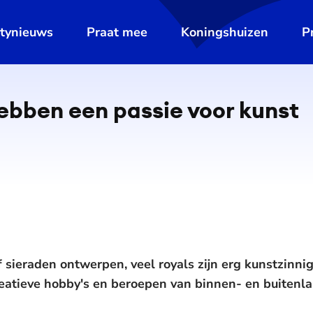
ltynieuws
Praat mee
Koningshuizen
P
De weergave van deze video vereist jouw toestemming voor
social media cookies.
Toestemmingen aanpassen
ebben een passie voor kunst
 sieraden ontwerpen, veel royals zijn erg kunstzinnig
eatieve hobby's en beroepen van binnen- en buitenlan