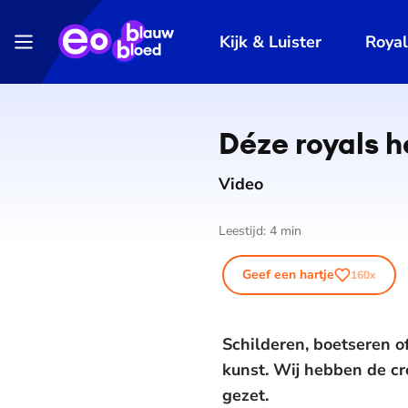
Kijk & Luister
Roya
Déze royals h
Video
Leestijd:
4
min
Geef een hartje
160
x
Schilderen, boetseren of
kunst. Wij hebben de cr
gezet.