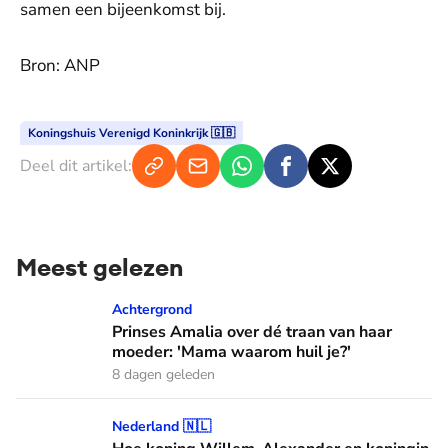
samen een bijeenkomst bij.
Bron: ANP
Koningshuis Verenigd Koninkrijk 🇬🇧
Deel dit artikel:
Meest gelezen
Prinses Amalia over dé traan van haar moeder: 'Mama waaro
Achtergrond
Prinses Amalia over dé traan van haar
moeder: 'Mama waarom huil je?'
8 dagen geleden
Hoe koning Willem-Alexander en koningin Máxima leren van
Nederland 🇳🇱