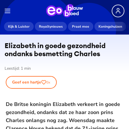
Kijk & Luister
Royaltynieuws
Praat mee
Koningshuizen
Elizabeth in goede gezondheid
ondanks besmetting Charles
Leestijd:
1
min
Geef een hartje
0
x
De Britse koningin Elizabeth verkeert in goede
gezondheid, ondanks dat ze haar zoon prins
Charles onlangs nog zag. Woensdag maakte
Clarence House bekend dat de 71-jarige prins