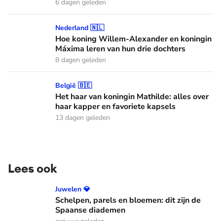
6 dagen geleden
Hoe koning Willem-Alexander en koningin Máxima leren van
Nederland 🇳🇱
Hoe koning Willem-Alexander en koningin
Máxima leren van hun drie dochters
8 dagen geleden
Het haar van koningin Mathilde: alles over haar kapper en fa
België 🇧🇪
Het haar van koningin Mathilde: alles over
haar kapper en favoriete kapsels
13 dagen geleden
Lees ook
Schelpen, parels en bloemen: dit zijn de Spaanse diademen
Juwelen 💎
Schelpen, parels en bloemen: dit zijn de
Spaanse diademen