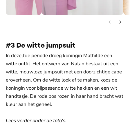
De felroze jumpsuit.
De Belgische koningin feliciteert de winnaars.
Kon
#3 De witte jumpsuit
In dezelfde periode droeg koningin Mathilde een
witte outfit. Het ontwerp van Natan bestaat uit een
witte, mouwloze jumpsuit met een doorzichtige cape
eroverheen. Om de witte look af te maken, koos de
koningin voor bijpassende witte hakken en een wit
handtasje. De rode bos rozen in haar hand bracht wat
kleur aan het geheel.
Lees verder onder de foto's.