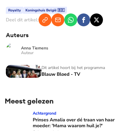
Royalty
Koningshuis België 🇧🇪
Deel dit artikel:
Auteurs
Anna Tiemens
Auteur
Blauw Bloed - TV
Dit artikel hoort bij het programma
Blauw Bloed - TV
Meest gelezen
Prinses Amalia over dé traan van haar moeder: 'Mama waaro
Achtergrond
Prinses Amalia over dé traan van haar
moeder: 'Mama waarom huil je?'