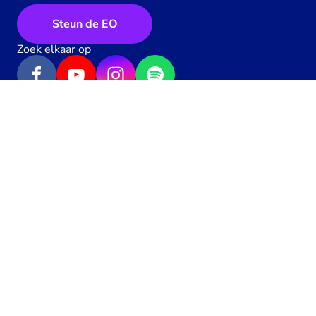
Steun de EO
Zoek elkaar op
Geef een hartje
122
x
Algemene voorwaarden
Privacy
Contact
Werken bij de EO
Pers
Toegankelijkheid
Richtlijnen
Cookie-instellingen