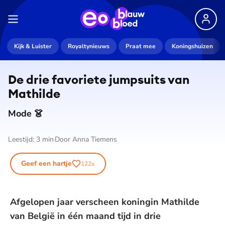
Kijk & Luister
Royaltynieuws
Praat mee
Koningshuizen
De drie favoriete jumpsuits van
Mathilde
Mode 👗
Leestijd:
3
min
Door
Anna Tiemens
Geef een hartje
122
x
Afgelopen jaar verscheen koningin Mathilde
van België in één maand tijd in drie