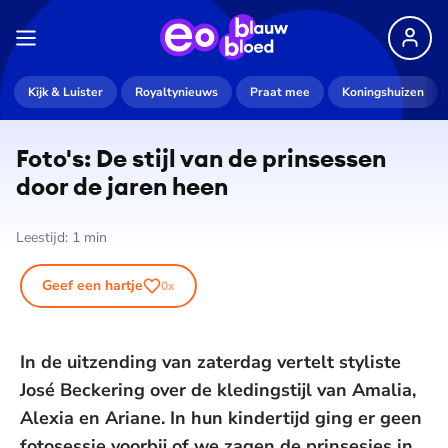
Kijk & Luister
Royaltynieuws
Praat mee
Koningshuizen
Foto's: De stijl van de prinsessen
door de jaren heen
Leestijd:
1
min
Geef een hartje
0
x
In de uitzending van zaterdag vertelt styliste
José Beckering over de kledingstijl van Amalia,
Alexia en Ariane. In hun kindertijd ging er geen
fotosessie voorbij of we zagen de prinsesjes in