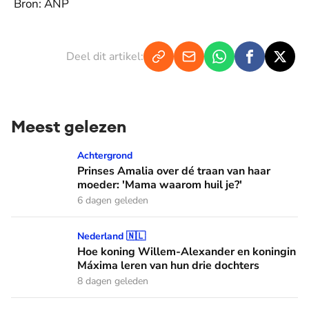
Bron: ANP
Deel dit artikel:
Meest gelezen
Prinses Amalia over dé traan van haar moeder: 'Mama waaro
Achtergrond
Prinses Amalia over dé traan van haar
moeder: 'Mama waarom huil je?'
6 dagen geleden
Hoe koning Willem-Alexander en koningin Máxima leren van
Nederland 🇳🇱
Hoe koning Willem-Alexander en koningin
Máxima leren van hun drie dochters
8 dagen geleden