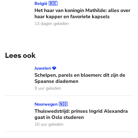
Het haar van koningin Mathilde: alles over haar kapper en fa
België 🇧🇪
Het haar van koningin Mathilde: alles over
haar kapper en favoriete kapsels
13 dagen geleden
Lees ook
Schelpen, parels en bloemen: dit zijn de Spaanse diademen
Juwelen 💎
Schelpen, parels en bloemen: dit zijn de
Spaanse diademen
9 uur geleden
Thuiswedstrijd: prinses Ingrid Alexandra gaat in Oslo stude
Noorwegen 🇳🇴
Thuiswedstrijd: prinses Ingrid Alexandra
gaat in Oslo studeren
10 uur geleden