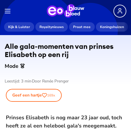
Kijk & Luister
Royaltynieuws
Praat mee
Koningshuizen
Alle gala-momenten van prinses
Elisabeth op een rij
Mode 👗
Leestijd:
3
min
Door
Renée Prenger
Geef een hartje
169
x
Prinses Elisabeth is nog maar 23 jaar oud, toch
heeft ze al een heleboel gala's meegemaakt.