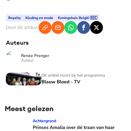
Royalty
Kleding en mode
Koningshuis België 🇧🇪
Deel dit artikel:
Auteurs
Renée Prenger
Auteur
Blauw Bloed - TV
Dit artikel hoort bij het programma
Blauw Bloed - TV
Meest gelezen
Prinses Amalia over dé traan van haar moeder: 'Mama waaro
Achtergrond
Prinses Amalia over dé traan van haar