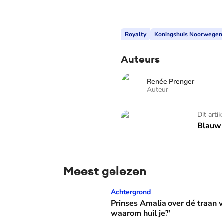
Royalty
Koningshuis Noorwegen
Auteurs
Renée Prenger
Auteur
Blauw Bloed - TV
Dit arti
Blauw 
Meest gelezen
Prinses Amalia over dé traan van haar moed
Achtergrond
Prinses Amalia over dé traan
waarom huil je?'