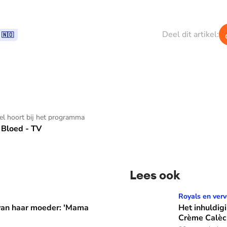
Deel dit artikel:
 🇳🇴
kel hoort bij het programma
Bloed - TV
Lees ook
er: 'Mama waarom huil je?'
Het inhuldigingscadeau va
Royals en verv
 van haar moeder: 'Mama
Het inhuldig
Crème Calèc