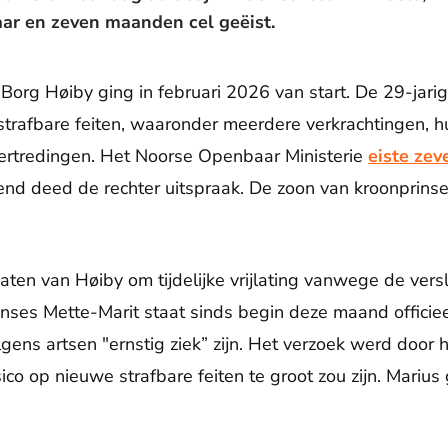
ar en zeven maanden cel geëist.
Borg Høiby ging in februari 2026 van start. De 29-jar
trafbare feiten, waaronder meerdere verkrachtingen, hu
ertredingen. Het Noorse Openbaar Ministerie
eiste zev
nd deed de rechter uitspraak. De zoon van kroonprinse
ten van Høiby om tijdelijke vrijlating vanwege de ver
inses Mette-Marit staat sinds begin deze maand officiee
gens artsen "ernstig ziek” zijn. Het verzoek werd door 
co op nieuwe strafbare feiten te groot zou zijn. Marius 