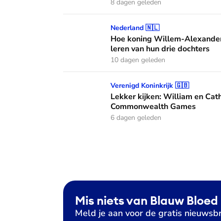
8 dagen geleden
Hoe koning Willem-Alexander en koningin M
Nederland 🇳🇱
Hoe koning Willem-Alexander
leren van hun drie dochters
10 dagen geleden
Lekker kijken: William en Catherine met h
Verenigd Koninkrijk 🇬🇧
Lekker kijken: William en Cath
Commonwealth Games
6 dagen geleden
Mis niets van Blauw Bloed
Meld je aan voor de gratis nieuwsbr