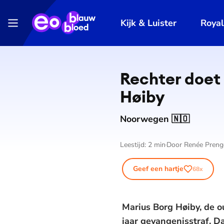
Kijk & Luister
Roya
Rechter doet 
Høiby
Noorwegen 🇳🇴
Leestijd:
2
min
Door
Renée Preng
Geef een hartje
68
x
Marius Borg Høiby, de o
jaar gevangenisstraf. D