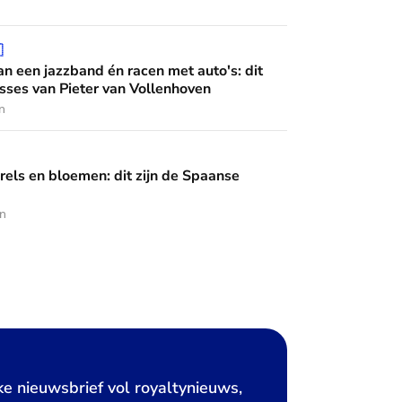
 én racen met auto's: dit zijn de interesses van Pieter van Vo

n een jazzband én racen met auto's: dit
esses van Pieter van Vollenhoven
n
en: dit zijn de Spaanse diademen
rels en bloemen: dit zijn de Spaanse
en
ke nieuwsbrief vol royaltynieuws,