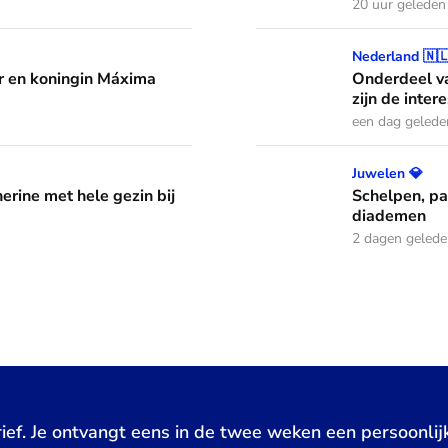
20 uur geleden
áxima leren van hun drie dochters
Onderdeel van een jazzband
Nederland 🇳
 en koningin Máxima
Onderdeel va
zijn de inter
een dag gelede
ele gezin bij Commonwealth Games
Schelpen, parels en bloem
Juwelen 💎
erine met hele gezin bij
Schelpen, pa
diademen
2 dagen geled
ief. Je ontvangt eens in de twee weken een persoonlij