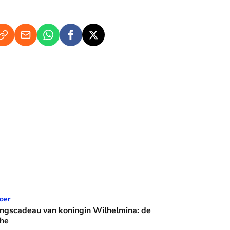
n koningin Wilhelmina: de Crème Calèche
oer
ingscadeau van koningin Wilhelmina: de
he