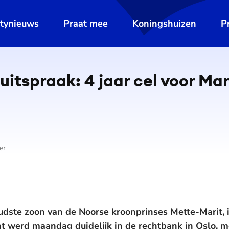
ltynieuws
Praat mee
Koningshuizen
P
uitspraak: 4 jaar cel voor Ma
er
udste zoon van de Noorse kroonprinses Mette-Marit, i
at werd maandag duidelijk in de rechtbank in Oslo, 