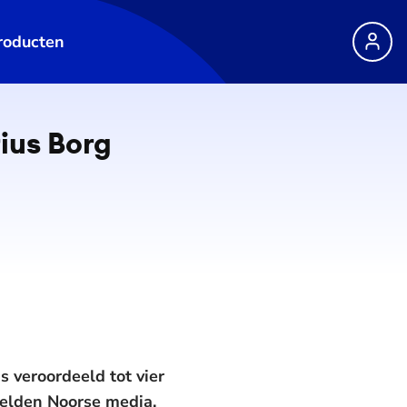
roducten
rius Borg
s veroordeeld tot vier
melden Noorse media.