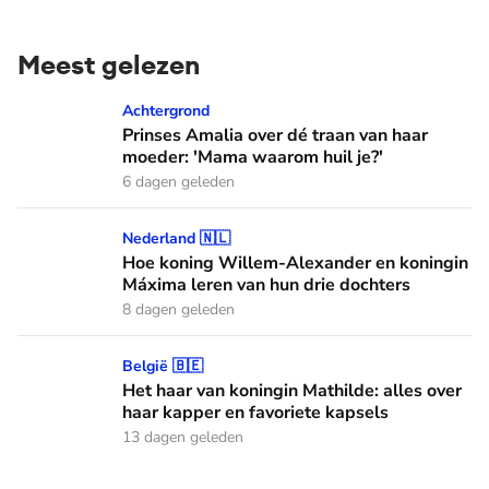
Meest gelezen
Prinses Amalia over dé traan van haar moeder: 'Mama waaro
Achtergrond
Prinses Amalia over dé traan van haar
moeder: 'Mama waarom huil je?'
6 dagen geleden
Hoe koning Willem-Alexander en koningin Máxima leren van
Nederland 🇳🇱
Hoe koning Willem-Alexander en koningin
Máxima leren van hun drie dochters
8 dagen geleden
Het haar van koningin Mathilde: alles over haar kapper en fa
België 🇧🇪
Het haar van koningin Mathilde: alles over
haar kapper en favoriete kapsels
13 dagen geleden