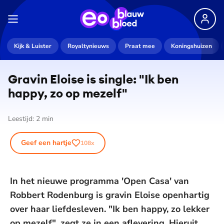
Kijk & Luister
Royaltynieuws
Praat mee
Koningshuizen
Gravin Eloise is single: "Ik ben
happy, zo op mezelf"
Leestijd:
2
min
Geef een hartje
108
x
In het nieuwe programma 'Open Casa' van
Robbert Rodenburg is gravin Eloise openhartig
over haar liefdesleven. "Ik ben happy, zo lekker
op mezelf", zegt ze in een aflevering. Hieruit