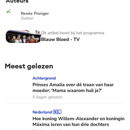
Auteurs
Renée Prenger
Auteur
Blauw Bloed - TV
Dit artikel hoort bij het programma
Blauw Bloed - TV
Meest gelezen
Prinses Amalia over dé traan van haar moeder: 'Mama waaro
Achtergrond
Prinses Amalia over dé traan van haar
moeder: 'Mama waarom huil je?'
9 dagen geleden
Hoe koning Willem-Alexander en koningin Máxima leren van
Nederland 🇳🇱
Hoe koning Willem-Alexander en koningin
Máxima leren van hun drie dochters