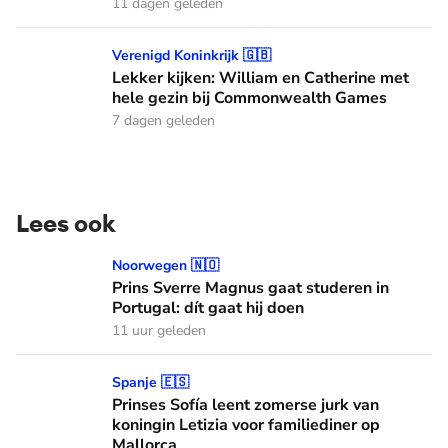
11 dagen geleden
Lekker kijken: William en Catherine met hele gezin bij C
Verenigd Koninkrijk 🇬🇧
Lekker kijken: William en Catherine met
hele gezin bij Commonwealth Games
7 dagen geleden
Lees ook
Prins Sverre Magnus gaat studeren in Portugal: dít gaat hij 
Noorwegen 🇳🇴
Prins Sverre Magnus gaat studeren in
Portugal: dít gaat hij doen
11 uur geleden
Prinses Sofía leent zomerse jurk van koningin Letizia voor f
Spanje 🇪🇸
Prinses Sofía leent zomerse jurk van
koningin Letizia voor familiediner op
Mallorca