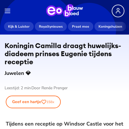
Kijk & Luister
Royaltynieuws
Praat mee
Koningshuizen
Koningin Camilla draagt hu­we­lijks­
di­a­deem prinses Eugenie tijdens
receptie
Juwelen 💎
Leestijd:
2
min
Door
Renée Prenger
Geef een hartje
158
x
Tijdens een receptie op Windsor Castle voor het