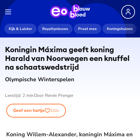
Kijk & Luister
Royaltynieuws
Praat mee
Koningshuizen
Koningin Máxima geeft koning
Harald van Noorwegen een knuffel
na schaats­wed­strijd
Olympische Winterspelen
Leestijd:
2
min
Door
Renée Prenger
Geef een hartje
232
x
Koning Willem-Alexander, koningin Máxima en