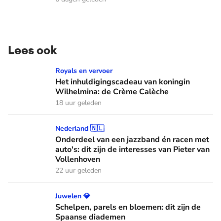
Lees ook
Het inhuldigingscadeau van koningin Wilhelmina: de Crème
Royals en vervoer
Het inhuldigingscadeau van koningin
Wilhelmina: de Crème Calèche
18 uur geleden
Onderdeel van een jazzband én racen met auto's: dit zijn de
Nederland 🇳🇱
Onderdeel van een jazzband én racen met
auto's: dit zijn de interesses van Pieter van
Vollenhoven
22 uur geleden
Schelpen, parels en bloemen: dit zijn de Spaanse diademen
Juwelen 💎
Schelpen, parels en bloemen: dit zijn de
Spaanse diademen