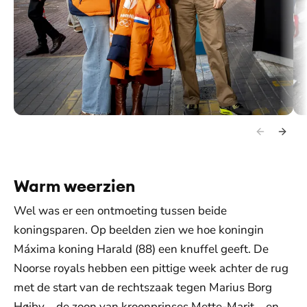
Het koningspaar en prinses Amalia arriveren op het Milano Ice
Ook
Park.
Warm weerzien
Wel was er een ontmoeting tussen beide
koningsparen. Op beelden zien we hoe koningin
Máxima koning Harald (88) een knuffel geeft. De
Noorse royals hebben een pittige week achter de rug
met de start van de rechtszaak tegen Marius Borg
Høiby – de zoon van kroonprinses Mette-Marit – en