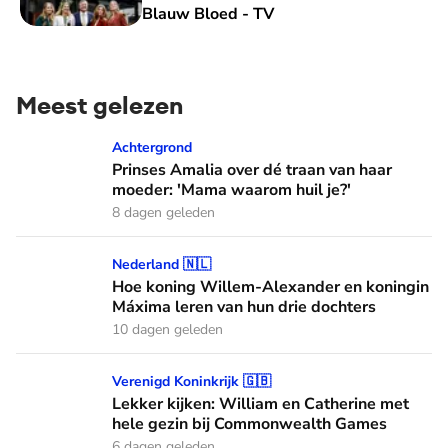
Blauw Bloed - TV
Meest gelezen
Prinses Amalia over dé traan van haar moeder: 'Mama waaro
Achtergrond
Prinses Amalia over dé traan van haar
moeder: 'Mama waarom huil je?'
8 dagen geleden
Hoe koning Willem-Alexander en koningin Máxima leren van
Nederland 🇳🇱
Hoe koning Willem-Alexander en koningin
Máxima leren van hun drie dochters
10 dagen geleden
Lekker kijken: William en Catherine met hele gezin bij C
Verenigd Koninkrijk 🇬🇧
Lekker kijken: William en Catherine met
hele gezin bij Commonwealth Games
6 dagen geleden