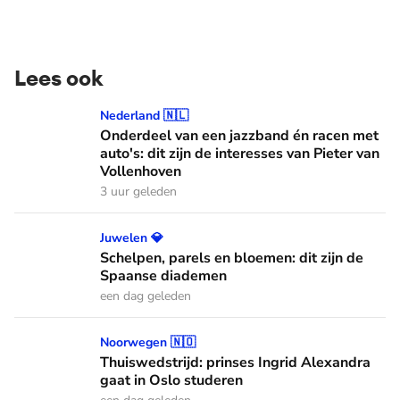
Lees ook
Onderdeel van een jazzband én racen met auto's: dit zijn de
Nederland 🇳🇱
Onderdeel van een jazzband én racen met
auto's: dit zijn de interesses van Pieter van
Vollenhoven
3 uur geleden
Schelpen, parels en bloemen: dit zijn de Spaanse diademen
Juwelen 💎
Schelpen, parels en bloemen: dit zijn de
Spaanse diademen
een dag geleden
Thuiswedstrijd: prinses Ingrid Alexandra gaat in Oslo stude
Noorwegen 🇳🇴
Thuiswedstrijd: prinses Ingrid Alexandra
gaat in Oslo studeren