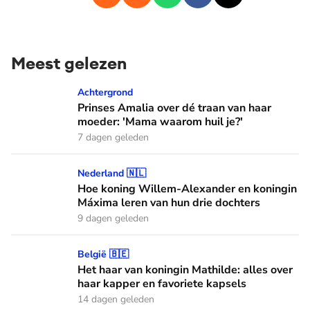
Meest gelezen
Prinses Amalia over dé traan van haar moeder: 'Mama waaro
Achtergrond
Prinses Amalia over dé traan van haar
moeder: 'Mama waarom huil je?'
7 dagen geleden
Hoe koning Willem-Alexander en koningin Máxima leren van
Nederland 🇳🇱
Hoe koning Willem-Alexander en koningin
Máxima leren van hun drie dochters
9 dagen geleden
Het haar van koningin Mathilde: alles over haar kapper en fa
België 🇧🇪
Het haar van koningin Mathilde: alles over
haar kapper en favoriete kapsels
14 dagen geleden