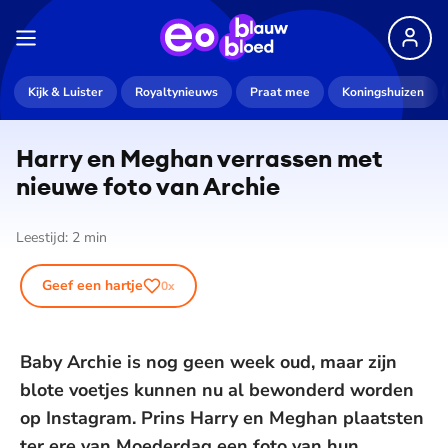
Kijk & Luister
Royaltynieuws
Praat mee
Koningshuizen
Harry en Meghan verrassen met
nieuwe foto van Archie
Leestijd:
2
min
Geef een hartje
0
x
Baby Archie is nog geen week oud, maar zijn
blote voetjes kunnen nu al bewonderd worden
op Instagram. Prins Harry en Meghan plaatsten
ter ere van Moederdag een foto van hun