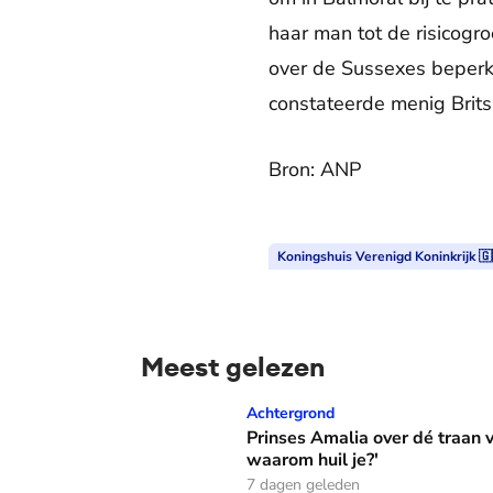
haar man tot de risicogr
over de Sussexes beperkt
constateerde menig Brit
Bron: ANP
Koningshuis Verenigd Koninkrijk 🇬
Meest gelezen
Prinses Amalia over dé traan van haar moed
Achtergrond
Prinses Amalia over dé traan
waarom huil je?'
7 dagen geleden