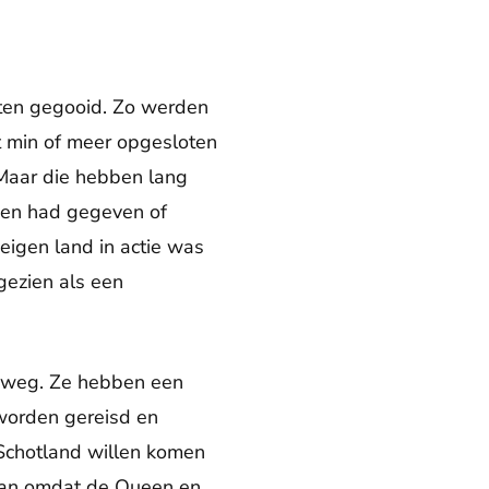
eten gegooid. Zo werden
it min of meer opgesloten
 Maar die hebben lang
den had gegeven of
 eigen land in actie was
gezien als een
e weg. Ze hebben een
 worden gereisd en
Schotland willen komen
 baan omdat de Queen en