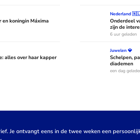
áxima leren van hun drie dochters
Onderdeel van een jazzband
Nederland 🇳
 en koningin Máxima
Onderdeel va
zijn de inter
6 uur geleden
aar kapper en favoriete kapsels
Schelpen, parels en bloem
Juwelen 💎
e: alles over haar kapper
Schelpen, pa
diademen
een dag gelede
ief. Je ontvangt eens in de twee weken een persoonlij