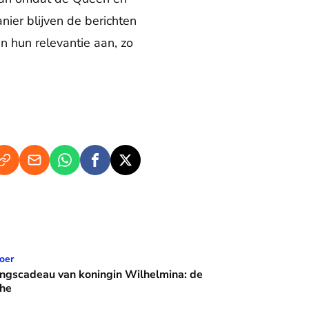
nier blijven de berichten
n hun relevantie aan, zo
n koningin Wilhelmina: de Crème Calèche
oer
ingscadeau van koningin Wilhelmina: de
he