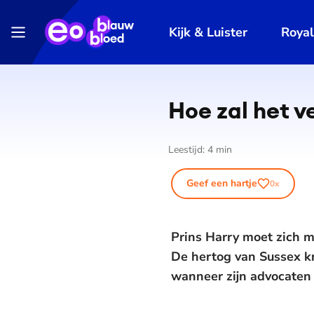
Kijk & Luister
Roya
Hoe zal het v
Leestijd:
4
min
Geef een hartje
0
x
Prins Harry moet zich m
De hertog van Sussex kr
wanneer zijn advocaten 