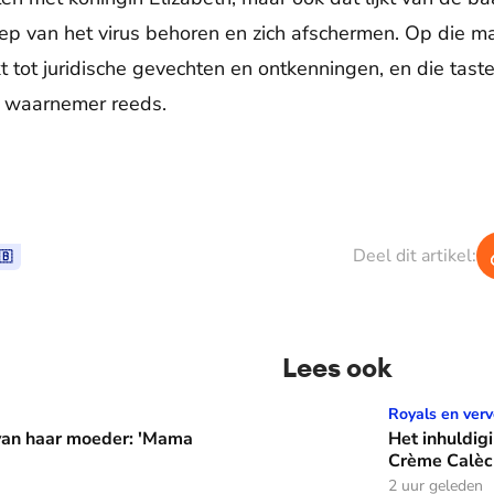
oep van het virus behoren en zich afschermen. Op die ma
 tot juridische gevechten en ontkenningen, en die taste
s waarnemer reeds.
Deel dit artikel:
🇧
Lees ook
er: 'Mama waarom huil je?'
Het inhuldigingscadeau va
Royals en verv
 van haar moeder: 'Mama
Het inhuldig
Crème Calèc
2 uur geleden