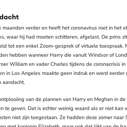
dacht
e maanden verder en heeft het coronavirus roet in het 
, waar hij had moeten schitteren, afgelast. De prins z
eld tot een enkel Zoom-gesprek of virtuele toespraak.
ouden hebben wanneer Harry die vanuit Windsor of Lon
broer William en vader Charles tijdens de coronacrisis in
en in Los Angeles maakte geen indruk en werd eerder 
 aandacht.
e ontplooiing van de plannen van Harry en Meghan in d
n te geven. Dat is echter weinig waard als er niet kan
sten niet zijn toegestaan. Ze hadden deze zomer naar 
aten met koningin Elizabeth, maar ook dat lijkt van de