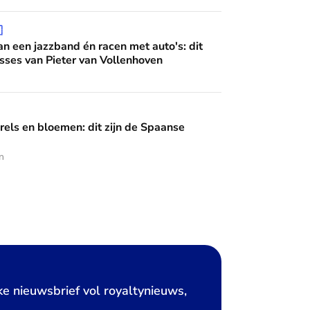
 én racen met auto's: dit zijn de interesses van Pieter van Vo

n een jazzband én racen met auto's: dit
esses van Pieter van Vollenhoven
en: dit zijn de Spaanse diademen
rels en bloemen: dit zijn de Spaanse
n
ke nieuwsbrief vol royaltynieuws,