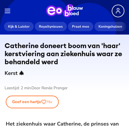
Kijk & Luister
Royaltynieuws
Praat mee
Koningshuizen
Catherine doneert boom van 'haar'
kerstviering aan ziekenhuis waar ze
behandeld werd
Kerst 🎄
Leestijd:
2
min
Door
Renée Prenger
Geef een hartje
78
x
Het ziekenhuis waar Catherine, de prinses van