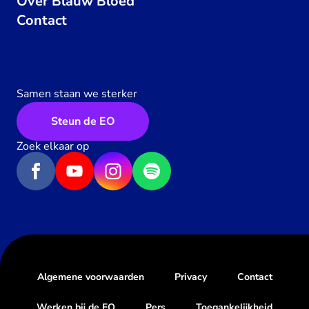
Over Blauw Bloed
Contact
Samen staan we sterker
Steun de EO
Zoek elkaar op
Algemene voorwaarden
Privacy
Contact
Werken bij de EO
Pers
Toegankelijkheid