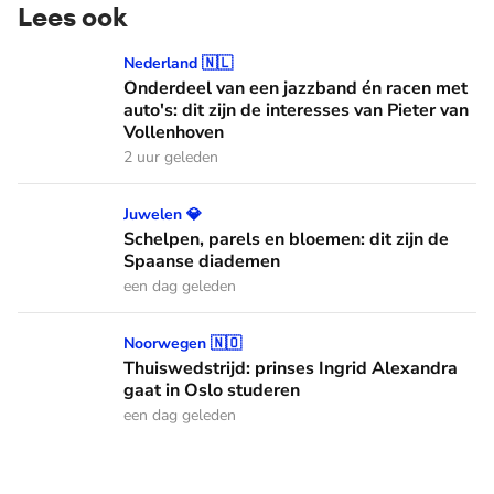
Lees ook
Onderdeel van een jazzband én racen met auto's: dit zijn de
Nederland 🇳🇱
Onderdeel van een jazzband én racen met
auto's: dit zijn de interesses van Pieter van
Vollenhoven
2 uur geleden
Schelpen, parels en bloemen: dit zijn de Spaanse diademen
Juwelen 💎
Schelpen, parels en bloemen: dit zijn de
Spaanse diademen
een dag geleden
Thuiswedstrijd: prinses Ingrid Alexandra gaat in Oslo stude
Noorwegen 🇳🇴
Thuiswedstrijd: prinses Ingrid Alexandra
gaat in Oslo studeren
een dag geleden