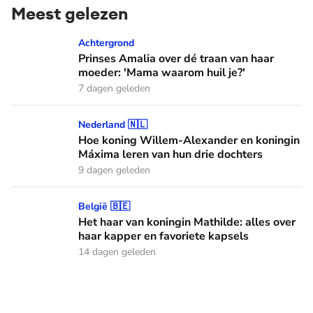
Meest gelezen
Prinses Amalia over dé traan van haar moeder: 'Mama waaro
Achtergrond
Prinses Amalia over dé traan van haar
moeder: 'Mama waarom huil je?'
7 dagen geleden
Hoe koning Willem-Alexander en koningin Máxima leren van
Nederland 🇳🇱
Hoe koning Willem-Alexander en koningin
Máxima leren van hun drie dochters
9 dagen geleden
Het haar van koningin Mathilde: alles over haar kapper en fa
België 🇧🇪
Het haar van koningin Mathilde: alles over
haar kapper en favoriete kapsels
14 dagen geleden