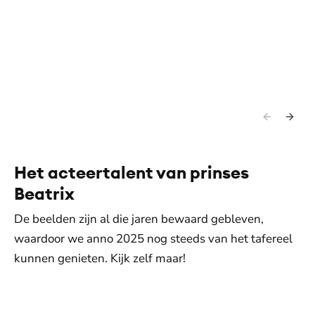
Het acteertalent van prinses
Beatrix
De beelden zijn al die jaren bewaard gebleven,
waardoor we anno 2025 nog steeds van het tafereel
kunnen genieten. Kijk zelf maar!
De weergave van deze video vereist jouw
toestemming voor social media cookies.
Toestemmingen aanpassen