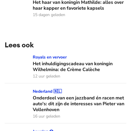
Het haar van koningin Mathilde: alles over
haar kapper en favoriete kapsels
15 dagen geleden
Lees ook
Het inhuldigingscadeau van koningin Wilhelmina: de Crème
Royals en vervoer
Het inhuldigingscadeau van koningin
Wilhelmina: de Crème Calèche
12 uur geleden
Onderdeel van een jazzband én racen met auto's: dit zijn de
Nederland 🇳🇱
Onderdeel van een jazzband én racen met
auto's: dit zijn de interesses van Pieter van
Vollenhoven
16 uur geleden