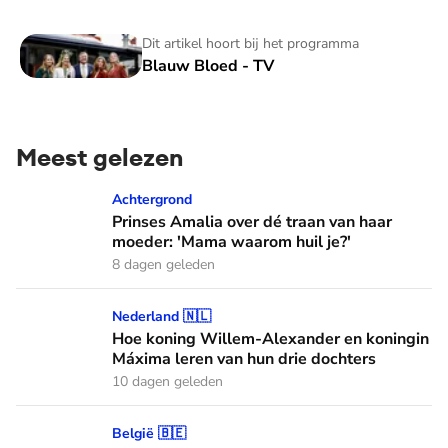
Blauw Bloed - TV
Dit artikel hoort bij het programma
Blauw Bloed - TV
Meest gelezen
Prinses Amalia over dé traan van haar moeder: 'Mama waaro
Achtergrond
Prinses Amalia over dé traan van haar
moeder: 'Mama waarom huil je?'
8 dagen geleden
Hoe koning Willem-Alexander en koningin Máxima leren van
Nederland 🇳🇱
Hoe koning Willem-Alexander en koningin
Máxima leren van hun drie dochters
10 dagen geleden
Het haar van koningin Mathilde: alles over haar kapper en fa
België 🇧🇪