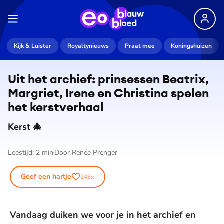
Kijk & Luister
Royaltynieuws
Praat mee
Koningshuizen
Uit het archief: prinsessen Beatrix,
Margriet, Irene en Christina spelen
het kerstverhaal
Kerst 🎄
Leestijd:
2
min
Door
Renée Prenger
Geef een hartje
243
x
Vandaag duiken we voor je in het archief en