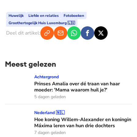
Huwelijk
Liefde en relaties
Fotoboeken
Groothertogelijk Huis Luxemburg 🇱🇺
Deel dit artikel:
Meest gelezen
Prinses Amalia over dé traan van haar moeder: 'Mama waaro
Achtergrond
Prinses Amalia over dé traan van haar
moeder: 'Mama waarom huil je?'
5 dagen geleden
Hoe koning Willem-Alexander en koningin Máxima leren van
Nederland 🇳🇱
Hoe koning Willem-Alexander en koningin
Máxima leren van hun drie dochters
7 dagen geleden