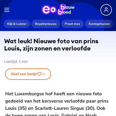
Kijk & Luister
Royaltynieuws
Praat mee
Koningshuizen
Wat leuk! Nieuwe foto van prins
Louis, zijn zonen en verloofde
Leestijd:
1
min
Geef een hartje
7
x
Het Luxemburgse hof heeft een nieuwe foto
gedeeld van het kersverse verloofde paar prins
Louis (35) en Scarlett-Lauren Sirgue (30). Ook
de twee zonen van Louis, Gabriel en Noah,