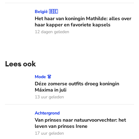
Het haar van koningin Mathilde: alles over haar kapper en fa
België 🇧🇪
Het haar van koningin Mathilde: alles over
haar kapper en favoriete kapsels
12 dagen geleden
Lees ook
Déze zomerse outfits droeg koningin Máxima in juli
Mode 👗
Déze zomerse outfits droeg koningin
Máxima in juli
13 uur geleden
Van prinses naar natuurvoorvechter: het leven van prinses I
Achtergrond
Van prinses naar natuurvoorvechter: het
leven van prinses Irene
17 uur geleden