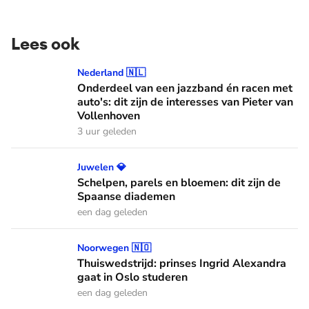
Lees ook
Onderdeel van een jazzband én racen met auto's: dit zijn de
Nederland 🇳🇱
Onderdeel van een jazzband én racen met
auto's: dit zijn de interesses van Pieter van
Vollenhoven
3 uur geleden
Schelpen, parels en bloemen: dit zijn de Spaanse diademen
Juwelen 💎
Schelpen, parels en bloemen: dit zijn de
Spaanse diademen
een dag geleden
Thuiswedstrijd: prinses Ingrid Alexandra gaat in Oslo stude
Noorwegen 🇳🇴
Thuiswedstrijd: prinses Ingrid Alexandra
gaat in Oslo studeren
een dag geleden