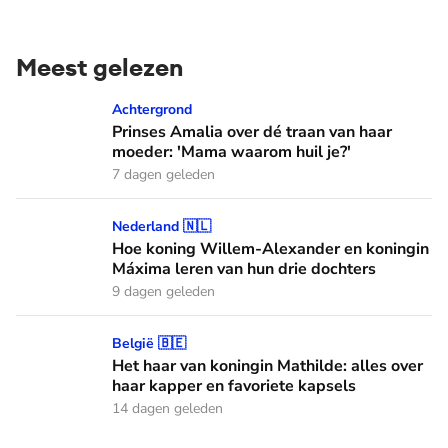
Meest gelezen
Prinses Amalia over dé traan van haar moeder: 'Mama waaro
Achtergrond
Prinses Amalia over dé traan van haar
moeder: 'Mama waarom huil je?'
7 dagen geleden
Hoe koning Willem-Alexander en koningin Máxima leren van
Nederland 🇳🇱
Hoe koning Willem-Alexander en koningin
Máxima leren van hun drie dochters
9 dagen geleden
Het haar van koningin Mathilde: alles over haar kapper en fa
België 🇧🇪
Het haar van koningin Mathilde: alles over
haar kapper en favoriete kapsels
14 dagen geleden