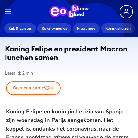
Kijk & Luister
Royaltynieuws
Praat mee
Koningshuizen
Koning Felipe en president Macron
lunchen samen
Leestijd:
2
min
Geef een hartje
0
x
Koning Felipe en koningin Letizia van Spanje
zijn woensdag in Parijs aangekomen. Het
koppel is, ondanks het coronavirus, naar de
Franse hoofdstad afgereisd vanwege de eerste