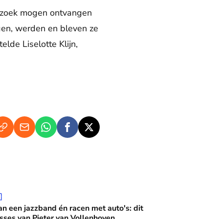
bezoek mogen ontvangen
gen, werden en bleven ze
lde Liselotte Klijn,
 én racen met auto's: dit zijn de interesses van Pieter van Vo

n een jazzband én racen met auto's: dit
esses van Pieter van Vollenhoven