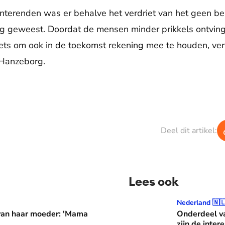
nterenden was er behalve het verdriet van het geen 
ing geweest. Doordat de mensen minder prikkels ontvin
iets om ook in de toekomst rekening mee te houden, verte
 Hanzeborg.
Deel dit artikel:
Lees ook
er: 'Mama waarom huil je?'
Onderdeel van een jazzband
Nederland 🇳
 van haar moeder: 'Mama
Onderdeel va
zijn de inter