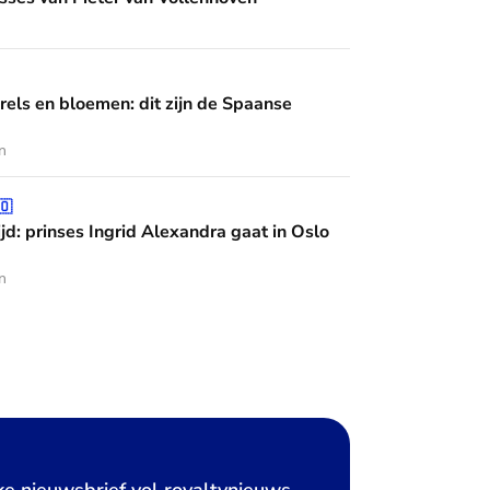
en: dit zijn de Spaanse diademen
rels en bloemen: dit zijn de Spaanse
n
grid Alexandra gaat in Oslo studeren
🇴
jd: prinses Ingrid Alexandra gaat in Oslo
n