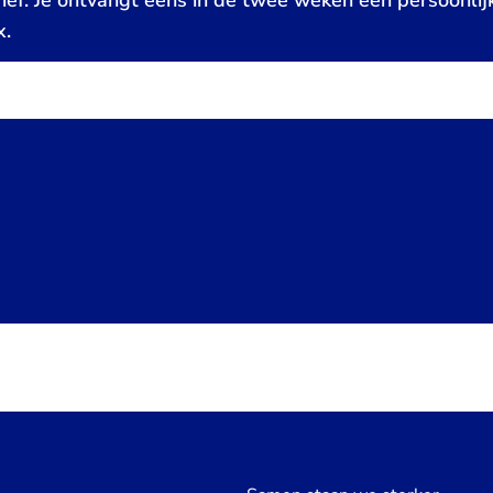
ief. Je ontvangt eens in de twee weken een persoonlij
x.