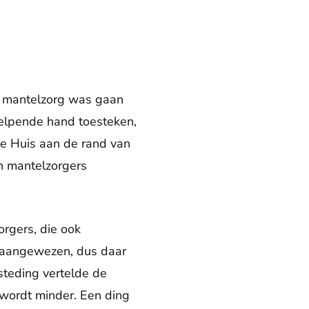
de mantelzorg was gaan
helpende hand toesteken,
ne Huis aan de rand van
n mantelzorgers
orgers, die ook
f aangewezen, dus daar
teding vertelde de
s wordt minder. Een ding