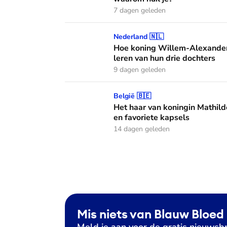
7 dagen geleden
Hoe koning Willem-Alexander en koningin M
Nederland 🇳🇱
Hoe koning Willem-Alexander
leren van hun drie dochters
9 dagen geleden
Het haar van koningin Mathilde: alles over h
België 🇧🇪
Het haar van koningin Mathild
en favoriete kapsels
14 dagen geleden
Mis niets van Blauw Bloed