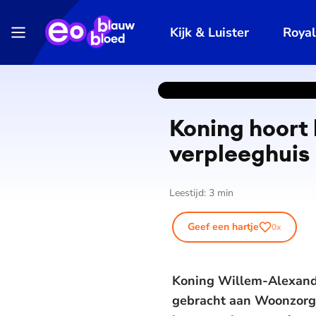
Kijk & Luister
Roya
Koning hoort 
verpleeghuis
Leestijd:
3
min
Geef een hartje
0
x
Koning Willem-Alexande
gebracht aan Woonzorg 