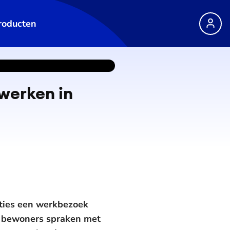
roducten
 werken in
ties een werkbezoek
s bewoners spraken met