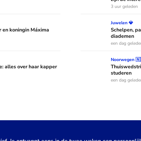
3 uur geleden
áxima leren van hun drie dochters
Schelpen, parels en bloem
Juwelen 💎
 en koningin Máxima
Schelpen, pa
diademen
een dag gelede
aar kapper en favoriete kapsels
Thuiswedstrijd: prinses In
Noorwegen 🇳
e: alles over haar kapper
Thuiswedstri
studeren
een dag gelede