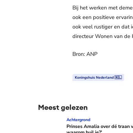
Bij het werken met deme
ook een positieve ervar
ook veel rustiger en dat 
directeur Wonen van de
Bron: ANP
Koningshuis Nederland 🇳🇱
Meest gelezen
Prinses Amalia over dé traan van haar moed
Achtergrond
Prinses Amalia over dé traan
waarom huil je?'