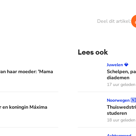
Deel dit artikel:
Lees ook
er: 'Mama waarom huil je?'
Schelpen, parels en bloem
Juwelen 💎
 van haar moeder: 'Mama
Schelpen, pa
diademen
17 uur geleden
áxima leren van hun drie dochters
Thuiswedstrijd: prinses In
Noorwegen 🇳
 en koningin Máxima
Thuiswedstri
studeren
18 uur geleden
aar kapper en favoriete kapsels
Wist je dat je aan de vlag 
Achtergrond