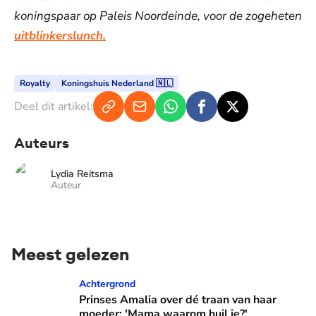
koningspaar op Paleis Noordeinde, voor de zogeheten
uitblinkerslunch.
Royalty
Koningshuis Nederland 🇳🇱
Deel dit artikel:
Auteurs
Lydia Reitsma
Auteur
Meest gelezen
Prinses Amalia over dé traan van haar moeder: 'Mama waaro
Achtergrond
Prinses Amalia over dé traan van haar
moeder: 'Mama waarom huil je?'