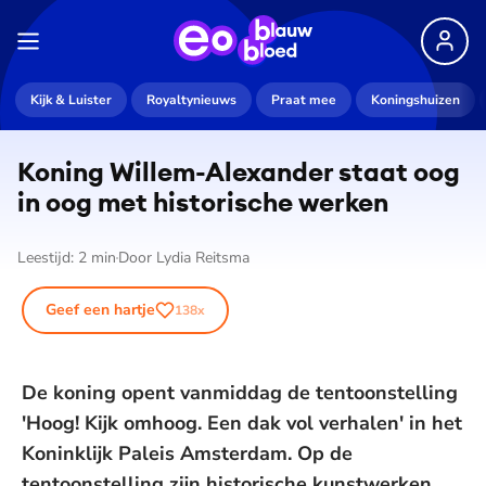
Kijk & Luister
Royaltynieuws
Praat mee
Koningshuizen
Koning Willem-Alexander staat oog
in oog met historische werken
Leestijd:
2
min
Door
Lydia Reitsma
Geef een hartje
138
x
De koning opent vanmiddag de tentoonstelling
'Hoog! Kijk omhoog. Een dak vol verhalen' in het
Koninklijk Paleis Amsterdam. Op de
tentoonstelling zijn historische kunstwerken