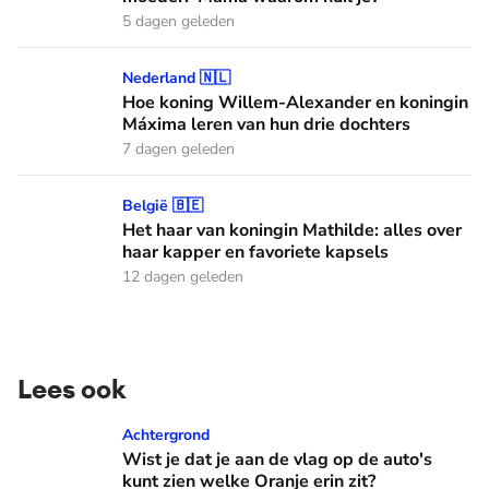
5 dagen geleden
Hoe koning Willem-Alexander en koningin Máxima leren van
Nederland 🇳🇱
Hoe koning Willem-Alexander en koningin
Máxima leren van hun drie dochters
7 dagen geleden
Het haar van koningin Mathilde: alles over haar kapper en fa
België 🇧🇪
Het haar van koningin Mathilde: alles over
haar kapper en favoriete kapsels
12 dagen geleden
Lees ook
Wist je dat je aan de vlag op de auto's kunt zien welke Oranj
Achtergrond
Wist je dat je aan de vlag op de auto's
kunt zien welke Oranje erin zit?