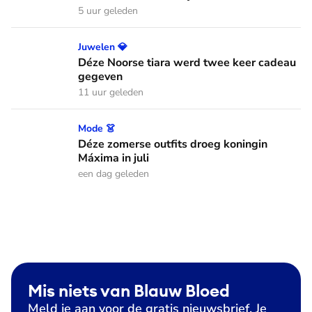
5 uur geleden
Déze Noorse tiara werd twee keer cadeau gegeven
Juwelen 💎
Déze Noorse tiara werd twee keer cadeau
gegeven
11 uur geleden
Déze zomerse outfits droeg koningin Máxima in juli
Mode 👗
Déze zomerse outfits droeg koningin
Máxima in juli
een dag geleden
Mis niets van Blauw Bloed
Meld je aan voor de gratis nieuwsbrief. Je